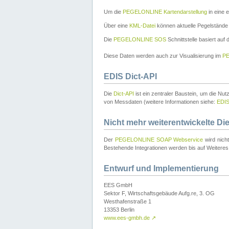
Um die
PEGELONLINE Kartendarstellung
in eine 
Über eine
KML-Datei
können aktuelle Pegelstände
Die
PEGELONLINE SOS
Schnittstelle basiert auf
Diese Daten werden auch zur Visualisierung im
PE
EDIS Dict-API
Die
Dict-API
ist ein zentraler Baustein, um die Nu
von Messdaten (weitere Informationen siehe:
EDI
Nicht mehr weiterentwickelte Di
Der
PEGELONLINE SOAP Webservice
wird nich
Bestehende Integrationen werden bis auf Weiteres 
Entwurf und Implementierung
EES GmbH
Sektor F, Wirtschaftsgebäude Aufg.re, 3. OG
Westhafenstraße 1
13353 Berlin
www.ees-gmbh.de
↗