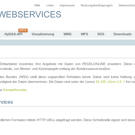
Hilfe
Links
Impressum
Nutzungsbedingungen
Datenschut
HyDAS-API
Visualisierung
WMS
WFS
SOS
Downloads
ttanbieter kostenlos ihre Angebote mit Daten von PEGELONLINE erweitern. Diese u
erstände, von Binnen- und Küstenpegeln entlang der Bundeswasserstraßen.
es Bundes (WSV) stellt diese ungeprüften Rohdaten bereit. Daher wird keine Haftung oder
ständigkeit der Daten übernommen. Die Daten sind unter der Lizenz
DL-DE->Zero-2.0
↗
frei ve
das
Kontaktformular
.
rvices
dlichen Formaten mittels HTTP-URLs abgefragt werden. Diese Schnittstelle eignet sich besond