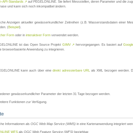
n-API-Standards
↗
auf PEGELONLINE. Sie liefert Messstellen, deren Parameter und die z
a-Phase und kann sich noch inkompatibel ändern.
che Anzeigen aktueller gewässerkundlicher Zeitreihen (z.B. Wasserstandsdaten einer Mes
den. (
Beispiel
).
scher Form
oder in
interaktiver Form
verwendet werden.
 PEGELONLINE ist das Open Source Projekt
GIMV
↗
hervorgegangen. Es basiert auf
Googl
eine browserbasierte Anwendung zu integrieren.
n PEGELONLINE kann auch über eine
direkt adressierbare URL
als XML bezogen werden. Die
edener gewässerkundlicher Parameter der letzten 31 Tage bezogen werden.
tere Funktionen zur Verfügung.
te
he Informationen als
OGC Web Map Service (WMS)
in eine Kartenanwendung integriert wer
NLINE WFS
als
OGC Web Feature Service (WFS)
beziehbar.