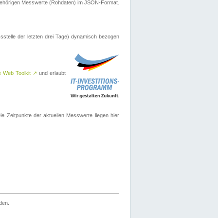
ugehörigen Messwerte (Rohdaten) im JSON-Format.
sstelle der letzten drei Tage) dynamisch bezogen
e Web Toolkit
↗
und erlaubt
 Zeitpunkte der aktuellen Messwerte liegen hier
den.