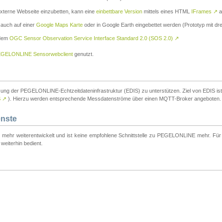
externe Webseite einzubetten, kann eine
einbettbare Version
mittels eines HTML
IFrames
↗
a
 auch auf einer
Google Maps Karte
oder in Google Earth eingebettet werden (Prototyp mit dre
 dem
OGC Sensor Observation Service Interface Standard 2.0 (SOS 2.0)
↗
GELONLINE Sensorwebclient
genutzt.
tzung der PEGELONLINE-Echtzeitdateninfrastruktur (EDIS) zu unterstützen. Ziel von EDIS ist e
S
↗
). Hierzu werden entsprechende Messdatenströme über einen MQTT-Broker angeboten.
enste
t mehr weiterentwickelt und ist keine empfohlene Schnittstelle zu PEGELONLINE mehr. Für n
weiterhin bedient.