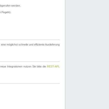
bgerufen werden.
i Pegeln).
ine möglichst schnelle und effiziente Auslieferung
eue Integrationen nutzen Sie bitte die
REST-API
.