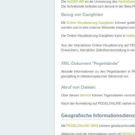
Die
HyDAS-API
ist die Umsetzung des
HydroDate
Die Schnittstelle befindet sich derzeit in der Bet
Bezug von Ganglinien
Mit
Online-Visualisierung Ganglinien
können grafis
werden und in eine externe Webseite integriert wer
Die Online-Visualisierung Ganglinien kann in
stati
Aus der interaktiven Online-Visualisierung auf
Entwicklern, interaktive Zeitreihendarstellung in 
XML-Dokument "Pegelstände"
Aktuelle Informationen zu den Pegelständen i
ganzjährig in mitteleuropäischer Winterzeit vor.
Abruf von Dateien
Über diesen
Service
können Tagesdateien verschi
Nach der Anmeldung auf PEGELONLINE stehen wei
Geografische Informationsdiens
Mit
PEGELONLINE WMS
können gewässerkundlic
Weiterhin sind die Informationen auch mit
PEGELO