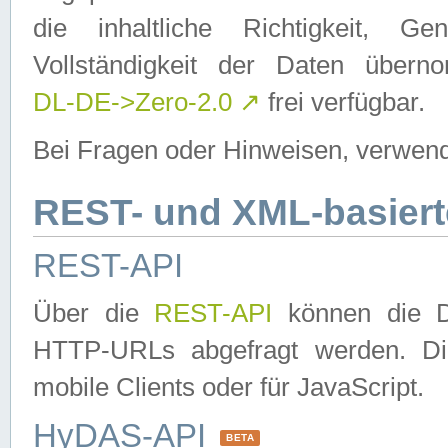
die inhaltliche Richtigkeit, Gen
Vollständigkeit der Daten über
DL-DE->Zero-2.0
↗
frei verfügbar.
Bei Fragen oder Hinweisen, verwend
REST- und XML-basiert
REST-API
Über die
REST-API
können die Da
HTTP-URLs abgefragt werden. Dies
mobile Clients oder für JavaScript.
HyDAS-API
BETA