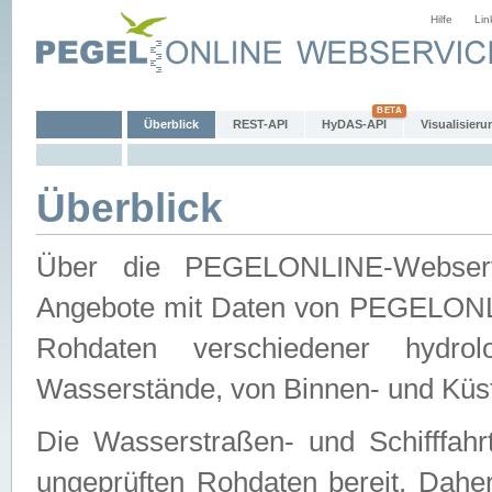
Hilfe
Lin
Überblick
REST-API
HyDAS-API
Visualisieru
Überblick
Über die PEGELONLINE-Webservic
Angebote mit Daten von PEGELONLI
Rohdaten verschiedener hydro
Wasserstände, von Binnen- und Küs
Die Wasserstraßen- und Schifffahr
ungeprüften Rohdaten bereit. Daher