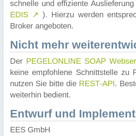
schnelle und effiziente Auslieferun
EDIS
↗
). Hierzu werden entspr
Broker angeboten.
Nicht mehr weiterentwi
Der
PEGELONLINE SOAP Webser
keine empfohlene Schnittstelle z
nutzen Sie bitte die
REST-API
. Bes
weiterhin bedient.
Entwurf und Implement
EES GmbH