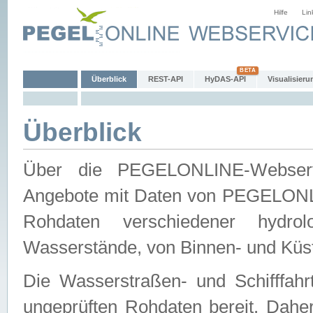
Hilfe
Lin
Überblick
REST-API
HyDAS-API
Visualisieru
Überblick
Über die PEGELONLINE-Webservic
Angebote mit Daten von PEGELONLI
Rohdaten verschiedener hydro
Wasserstände, von Binnen- und Küs
Die Wasserstraßen- und Schifffahr
ungeprüften Rohdaten bereit. Daher