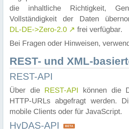
die inhaltliche Richtigkeit, Gen
Vollständigkeit der Daten über
DL-DE->Zero-2.0
↗
frei verfügbar.
Bei Fragen oder Hinweisen, verwend
REST- und XML-basiert
REST-API
Über die
REST-API
können die Da
HTTP-URLs abgefragt werden. Dies
mobile Clients oder für JavaScript.
HyDAS-API
BETA