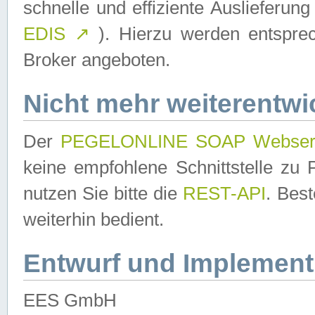
schnelle und effiziente Auslieferun
EDIS
↗
). Hierzu werden entspr
Broker angeboten.
Nicht mehr weiterentwi
Der
PEGELONLINE SOAP Webser
keine empfohlene Schnittstelle z
nutzen Sie bitte die
REST-API
. Bes
weiterhin bedient.
Entwurf und Implement
EES GmbH