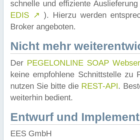
schnelle und effiziente Auslieferun
EDIS
↗
). Hierzu werden entspr
Broker angeboten.
Nicht mehr weiterentwi
Der
PEGELONLINE SOAP Webser
keine empfohlene Schnittstelle z
nutzen Sie bitte die
REST-API
. Bes
weiterhin bedient.
Entwurf und Implement
EES GmbH