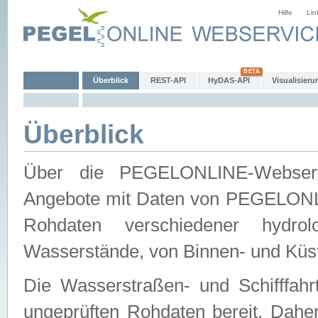
Hilfe
Lin
Überblick
REST-API
HyDAS-API
Visualisieru
Überblick
Über die PEGELONLINE-Webservic
Angebote mit Daten von PEGELONLI
Rohdaten verschiedener hydro
Wasserstände, von Binnen- und Küs
Die Wasserstraßen- und Schifffahr
ungeprüften Rohdaten bereit. Daher