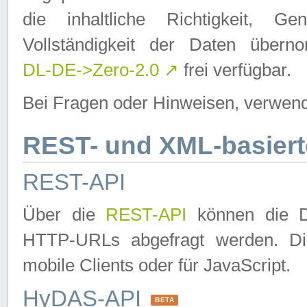
die inhaltliche Richtigkeit, Gen
Vollständigkeit der Daten über
DL-DE->Zero-2.0
↗
frei verfügbar.
Bei Fragen oder Hinweisen, verwend
REST- und XML-basiert
REST-API
Über die
REST-API
können die Da
HTTP-URLs abgefragt werden. Dies
mobile Clients oder für JavaScript.
HyDAS-API
BETA