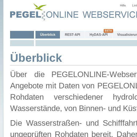
Hilfe
Lin
Überblick
REST-API
HyDAS-API
Visualisieru
Überblick
Über die PEGELONLINE-Webservic
Angebote mit Daten von PEGELONLI
Rohdaten verschiedener hydro
Wasserstände, von Binnen- und Küs
Die Wasserstraßen- und Schifffahr
ungeprüften Rohdaten bereit. Daher