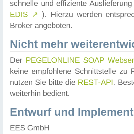
schnelle und effiziente Auslieferun
EDIS
↗
). Hierzu werden entspr
Broker angeboten.
Nicht mehr weiterentwi
Der
PEGELONLINE SOAP Webser
keine empfohlene Schnittstelle z
nutzen Sie bitte die
REST-API
. Bes
weiterhin bedient.
Entwurf und Implement
EES GmbH