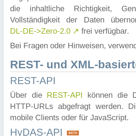
die inhaltliche Richtigkeit, Gen
Vollständigkeit der Daten über
DL-DE->Zero-2.0
↗
frei verfügbar.
Bei Fragen oder Hinweisen, verwend
REST- und XML-basiert
REST-API
Über die
REST-API
können die Da
HTTP-URLs abgefragt werden. Dies
mobile Clients oder für JavaScript.
HyDAS-API
BETA