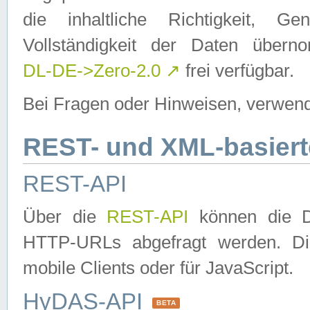
die inhaltliche Richtigkeit, Gen
Vollständigkeit der Daten über
DL-DE->Zero-2.0
↗
frei verfügbar.
Bei Fragen oder Hinweisen, verwend
REST- und XML-basiert
REST-API
Über die
REST-API
können die Da
HTTP-URLs abgefragt werden. Dies
mobile Clients oder für JavaScript.
HyDAS-API
BETA