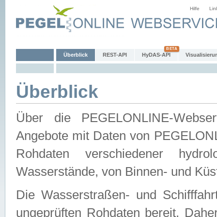
Hilfe
Lin
Überblick
REST-API
HyDAS-API
Visualisieru
Überblick
Über die PEGELONLINE-Webservic
Angebote mit Daten von PEGELONLI
Rohdaten verschiedener hydro
Wasserstände, von Binnen- und Küs
Die Wasserstraßen- und Schifffahr
ungeprüften Rohdaten bereit. Daher