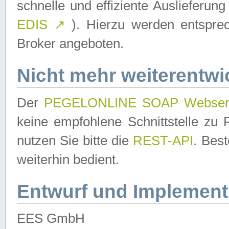
schnelle und effiziente Auslieferun
EDIS
↗
). Hierzu werden entspr
Broker angeboten.
Nicht mehr weiterentwi
Der
PEGELONLINE SOAP Webser
keine empfohlene Schnittstelle z
nutzen Sie bitte die
REST-API
. Bes
weiterhin bedient.
Entwurf und Implement
EES GmbH