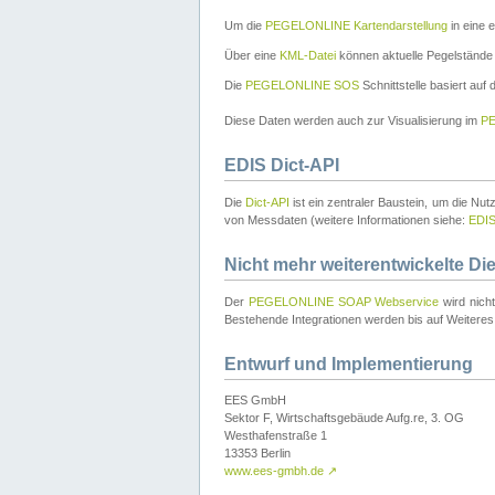
Um die
PEGELONLINE Kartendarstellung
in eine 
Über eine
KML-Datei
können aktuelle Pegelstände
Die
PEGELONLINE SOS
Schnittstelle basiert auf
Diese Daten werden auch zur Visualisierung im
PE
EDIS Dict-API
Die
Dict-API
ist ein zentraler Baustein, um die Nu
von Messdaten (weitere Informationen siehe:
EDI
Nicht mehr weiterentwickelte Di
Der
PEGELONLINE SOAP Webservice
wird nich
Bestehende Integrationen werden bis auf Weiteres 
Entwurf und Implementierung
EES GmbH
Sektor F, Wirtschaftsgebäude Aufg.re, 3. OG
Westhafenstraße 1
13353 Berlin
www.ees-gmbh.de
↗