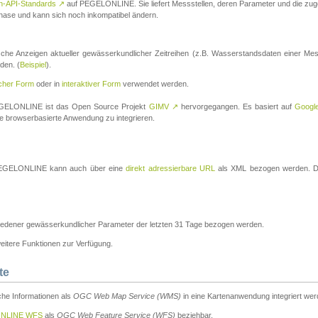
n-API-Standards
↗
auf PEGELONLINE. Sie liefert Messstellen, deren Parameter und die z
a-Phase und kann sich noch inkompatibel ändern.
che Anzeigen aktueller gewässerkundlicher Zeitreihen (z.B. Wasserstandsdaten einer Mes
den. (
Beispiel
).
scher Form
oder in
interaktiver Form
verwendet werden.
 PEGELONLINE ist das Open Source Projekt
GIMV
↗
hervorgegangen. Es basiert auf
Googl
eine browserbasierte Anwendung zu integrieren.
n PEGELONLINE kann auch über eine
direkt adressierbare URL
als XML bezogen werden. Die
edener gewässerkundlicher Parameter der letzten 31 Tage bezogen werden.
tere Funktionen zur Verfügung.
te
he Informationen als
OGC Web Map Service (WMS)
in eine Kartenanwendung integriert wer
NLINE WFS
als
OGC Web Feature Service (WFS)
beziehbar.