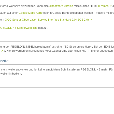
externe Webseite einzubetten, kann eine
einbettbare Version
mittels eines HTML
IFrames
↗
a
 auch auf einer
Google Maps Karte
oder in Google Earth eingebettet werden (Prototyp mit dre
 dem
OGC Sensor Observation Service Interface Standard 2.0 (SOS 2.0)
↗
GELONLINE Sensorwebclient
genutzt.
tzung der PEGELONLINE-Echtzeitdateninfrastruktur (EDIS) zu unterstützen. Ziel von EDIS ist e
S
↗
). Hierzu werden entsprechende Messdatenströme über einen MQTT-Broker angeboten.
enste
t mehr weiterentwickelt und ist keine empfohlene Schnittstelle zu PEGELONLINE mehr. Für n
weiterhin bedient.