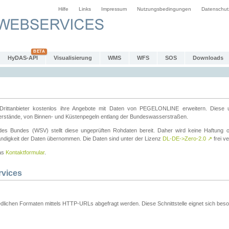
Hilfe
Links
Impressum
Nutzungsbedingungen
Datenschut
HyDAS-API
Visualisierung
WMS
WFS
SOS
Downloads
ttanbieter kostenlos ihre Angebote mit Daten von PEGELONLINE erweitern. Diese u
erstände, von Binnen- und Küstenpegeln entlang der Bundeswasserstraßen.
es Bundes (WSV) stellt diese ungeprüften Rohdaten bereit. Daher wird keine Haftung oder
ständigkeit der Daten übernommen. Die Daten sind unter der Lizenz
DL-DE->Zero-2.0
↗
frei ve
das
Kontaktformular
.
rvices
dlichen Formaten mittels HTTP-URLs abgefragt werden. Diese Schnittstelle eignet sich besond