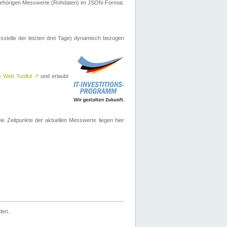
ugehörigen Messwerte (Rohdaten) im JSON-Format.
sstelle der letzten drei Tage) dynamisch bezogen
e Web Toolkit
↗
und erlaubt
 Zeitpunkte der aktuellen Messwerte liegen hier
den.