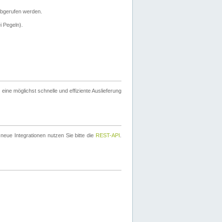
bgerufen werden.
i Pegeln).
ine möglichst schnelle und effiziente Auslieferung
eue Integrationen nutzen Sie bitte die
REST-API
.