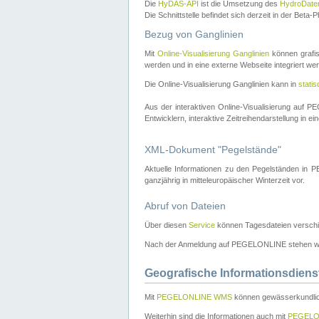
Die
HyDAS-API
ist die Umsetzung des
HydroDate
Die Schnittstelle befindet sich derzeit in der Bet
Bezug von Ganglinien
Mit
Online-Visualisierung Ganglinien
können grafis
werden und in eine externe Webseite integriert wer
Die Online-Visualisierung Ganglinien kann in
stati
Aus der interaktiven Online-Visualisierung auf
Entwicklern, interaktive Zeitreihendarstellung in 
XML-Dokument "Pegelstände"
Aktuelle Informationen zu den Pegelständen i
ganzjährig in mitteleuropäischer Winterzeit vor.
Abruf von Dateien
Über diesen
Service
können Tagesdateien verschi
Nach der Anmeldung auf PEGELONLINE stehen wei
Geografische Informationsdiens
Mit
PEGELONLINE WMS
können gewässerkundlic
Weiterhin sind die Informationen auch mit
PEGELO