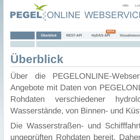
Hilfe
Lin
Überblick
REST-API
HyDAS-API
Visualisieru
Überblick
Über die PEGELONLINE-Webservic
Angebote mit Daten von PEGELONLI
Rohdaten verschiedener hydro
Wasserstände, von Binnen- und Küs
Die Wasserstraßen- und Schifffahr
ungeprüften Rohdaten bereit. Daher