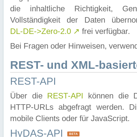
die inhaltliche Richtigkeit, Gen
Vollständigkeit der Daten über
DL-DE->Zero-2.0
↗
frei verfügbar.
Bei Fragen oder Hinweisen, verwend
REST- und XML-basiert
REST-API
Über die
REST-API
können die Da
HTTP-URLs abgefragt werden. Dies
mobile Clients oder für JavaScript.
HyDAS-API
BETA