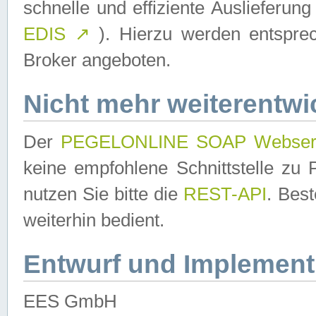
schnelle und effiziente Auslieferun
EDIS
↗
). Hierzu werden entspr
Broker angeboten.
Nicht mehr weiterentwi
Der
PEGELONLINE SOAP Webser
keine empfohlene Schnittstelle z
nutzen Sie bitte die
REST-API
. Bes
weiterhin bedient.
Entwurf und Implement
EES GmbH