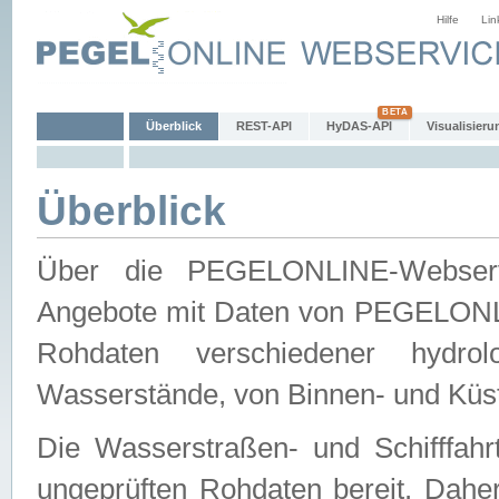
Hilfe
Lin
Überblick
REST-API
HyDAS-API
Visualisieru
Überblick
Über die PEGELONLINE-Webservic
Angebote mit Daten von PEGELONLI
Rohdaten verschiedener hydro
Wasserstände, von Binnen- und Küs
Die Wasserstraßen- und Schifffahr
ungeprüften Rohdaten bereit. Daher