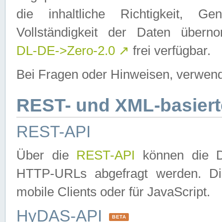
die inhaltliche Richtigkeit, Gen
Vollständigkeit der Daten über
DL-DE->Zero-2.0
↗
frei verfügbar.
Bei Fragen oder Hinweisen, verwend
REST- und XML-basiert
REST-API
Über die
REST-API
können die Da
HTTP-URLs abgefragt werden. Dies
mobile Clients oder für JavaScript.
HyDAS-API
BETA