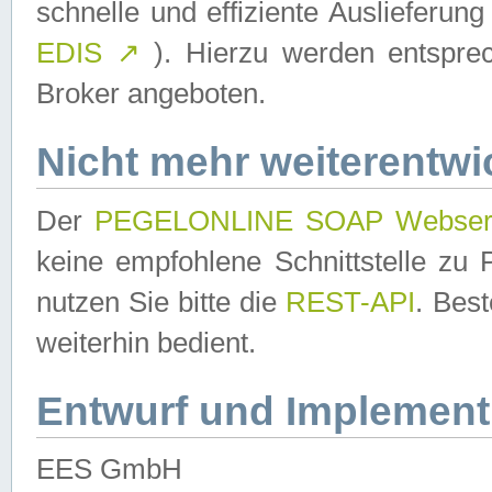
schnelle und effiziente Auslieferun
EDIS
↗
). Hierzu werden entspr
Broker angeboten.
Nicht mehr weiterentwi
Der
PEGELONLINE SOAP Webser
keine empfohlene Schnittstelle z
nutzen Sie bitte die
REST-API
. Bes
weiterhin bedient.
Entwurf und Implement
EES GmbH