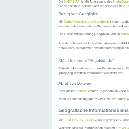
Die
HyDAS-API
ist die Umsetzung des
HydroDate
Die Schnittstelle befindet sich derzeit in der Bet
Bezug von Ganglinien
Mit
Online-Visualisierung Ganglinien
können grafis
werden und in eine externe Webseite integriert wer
Die Online-Visualisierung Ganglinien kann in
stati
Aus der interaktiven Online-Visualisierung auf
Entwicklern, interaktive Zeitreihendarstellung in 
XML-Dokument "Pegelstände"
Aktuelle Informationen zu den Pegelständen i
ganzjährig in mitteleuropäischer Winterzeit vor.
Abruf von Dateien
Über diesen
Service
können Tagesdateien verschi
Nach der Anmeldung auf PEGELONLINE stehen wei
Geografische Informationsdiens
Mit
PEGELONLINE WMS
können gewässerkundlic
Weiterhin sind die Informationen auch mit
PEGELO