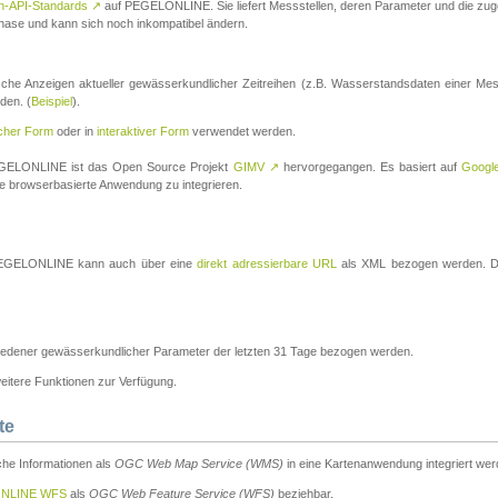
n-API-Standards
↗
auf PEGELONLINE. Sie liefert Messstellen, deren Parameter und die z
a-Phase und kann sich noch inkompatibel ändern.
che Anzeigen aktueller gewässerkundlicher Zeitreihen (z.B. Wasserstandsdaten einer Mes
den. (
Beispiel
).
scher Form
oder in
interaktiver Form
verwendet werden.
 PEGELONLINE ist das Open Source Projekt
GIMV
↗
hervorgegangen. Es basiert auf
Googl
eine browserbasierte Anwendung zu integrieren.
n PEGELONLINE kann auch über eine
direkt adressierbare URL
als XML bezogen werden. Die
edener gewässerkundlicher Parameter der letzten 31 Tage bezogen werden.
tere Funktionen zur Verfügung.
te
he Informationen als
OGC Web Map Service (WMS)
in eine Kartenanwendung integriert wer
NLINE WFS
als
OGC Web Feature Service (WFS)
beziehbar.