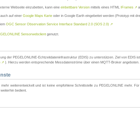
externe Webseite einzubetten, kann eine
einbettbare Version
mittels eines HTML
IFrames
↗
a
 auch auf einer
Google Maps Karte
oder in Google Earth eingebettet werden (Prototyp mit dre
 dem
OGC Sensor Observation Service Interface Standard 2.0 (SOS 2.0)
↗
GELONLINE Sensorwebclient
genutzt.
tzung der PEGELONLINE-Echtzeitdateninfrastruktur (EDIS) zu unterstützen. Ziel von EDIS ist e
S
↗
). Hierzu werden entsprechende Messdatenströme über einen MQTT-Broker angeboten.
enste
t mehr weiterentwickelt und ist keine empfohlene Schnittstelle zu PEGELONLINE mehr. Für n
weiterhin bedient.