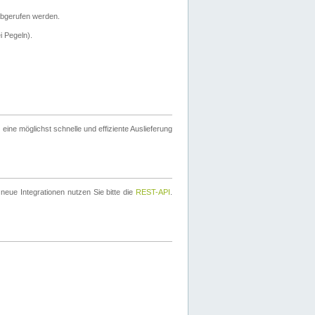
bgerufen werden.
i Pegeln).
ine möglichst schnelle und effiziente Auslieferung
eue Integrationen nutzen Sie bitte die
REST-API
.