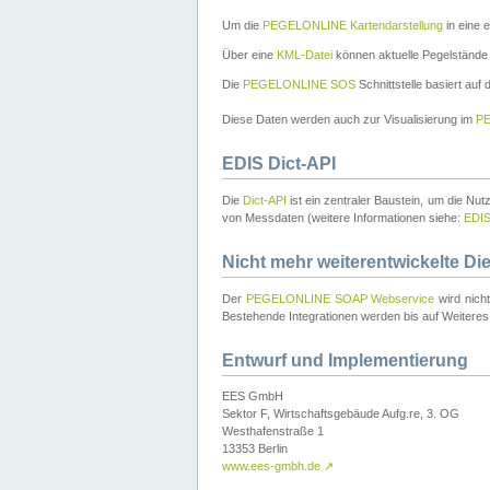
Um die
PEGELONLINE Kartendarstellung
in eine 
Über eine
KML-Datei
können aktuelle Pegelstände
Die
PEGELONLINE SOS
Schnittstelle basiert auf
Diese Daten werden auch zur Visualisierung im
PE
EDIS Dict-API
Die
Dict-API
ist ein zentraler Baustein, um die Nu
von Messdaten (weitere Informationen siehe:
EDI
Nicht mehr weiterentwickelte Di
Der
PEGELONLINE SOAP Webservice
wird nich
Bestehende Integrationen werden bis auf Weiteres 
Entwurf und Implementierung
EES GmbH
Sektor F, Wirtschaftsgebäude Aufg.re, 3. OG
Westhafenstraße 1
13353 Berlin
www.ees-gmbh.de
↗