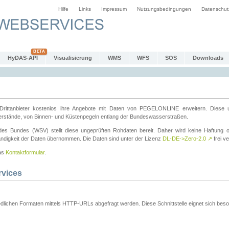
Hilfe
Links
Impressum
Nutzungsbedingungen
Datenschut
HyDAS-API
Visualisierung
WMS
WFS
SOS
Downloads
ttanbieter kostenlos ihre Angebote mit Daten von PEGELONLINE erweitern. Diese u
erstände, von Binnen- und Küstenpegeln entlang der Bundeswasserstraßen.
es Bundes (WSV) stellt diese ungeprüften Rohdaten bereit. Daher wird keine Haftung oder
ständigkeit der Daten übernommen. Die Daten sind unter der Lizenz
DL-DE->Zero-2.0
↗
frei ve
das
Kontaktformular
.
rvices
dlichen Formaten mittels HTTP-URLs abgefragt werden. Diese Schnittstelle eignet sich besond