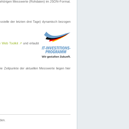
ugehörigen Messwerte (Rohdaten) im JSON-Format.
sstelle der letzten drei Tage) dynamisch bezogen
e Web Toolkit
↗
und erlaubt
 Zeitpunkte der aktuellen Messwerte liegen hier
den.