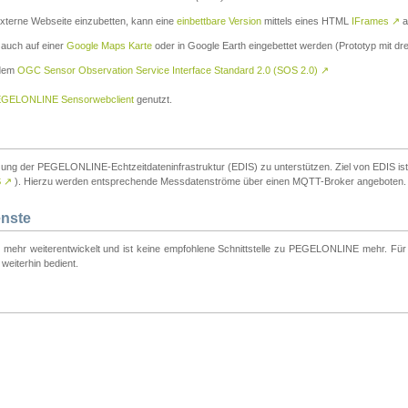
externe Webseite einzubetten, kann eine
einbettbare Version
mittels eines HTML
IFrames
↗
a
 auch auf einer
Google Maps Karte
oder in Google Earth eingebettet werden (Prototyp mit dre
 dem
OGC Sensor Observation Service Interface Standard 2.0 (SOS 2.0)
↗
GELONLINE Sensorwebclient
genutzt.
tzung der PEGELONLINE-Echtzeitdateninfrastruktur (EDIS) zu unterstützen. Ziel von EDIS ist e
S
↗
). Hierzu werden entsprechende Messdatenströme über einen MQTT-Broker angeboten.
enste
t mehr weiterentwickelt und ist keine empfohlene Schnittstelle zu PEGELONLINE mehr. Für n
weiterhin bedient.