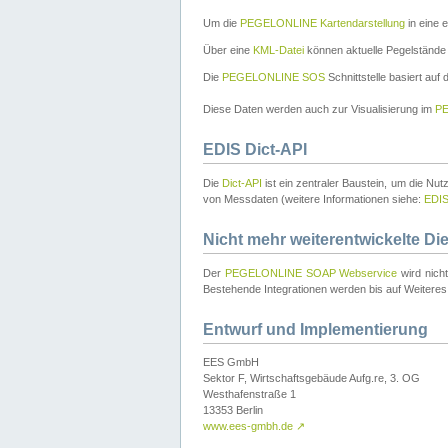
Um die
PEGELONLINE Kartendarstellung
in eine 
Über eine
KML-Datei
können aktuelle Pegelstände
Die
PEGELONLINE SOS
Schnittstelle basiert auf
Diese Daten werden auch zur Visualisierung im
PE
EDIS Dict-API
Die
Dict-API
ist ein zentraler Baustein, um die Nu
von Messdaten (weitere Informationen siehe:
EDI
Nicht mehr weiterentwickelte Di
Der
PEGELONLINE SOAP Webservice
wird nich
Bestehende Integrationen werden bis auf Weiteres 
Entwurf und Implementierung
EES GmbH
Sektor F, Wirtschaftsgebäude Aufg.re, 3. OG
Westhafenstraße 1
13353 Berlin
www.ees-gmbh.de
↗