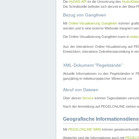
Die
HyDAS-API
ist die Umsetzung des
HydroDate
Die Schnittstelle befindet sich derzeit in der Bet
Bezug von Ganglinien
Mit
Online-Visualisierung Ganglinien
können grafis
werden und in eine externe Webseite integriert wer
Die Online-Visualisierung Ganglinien kann in
stati
Aus der interaktiven Online-Visualisierung auf
Entwicklern, interaktive Zeitreihendarstellung in 
XML-Dokument "Pegelstände"
Aktuelle Informationen zu den Pegelständen i
ganzjährig in mitteleuropäischer Winterzeit vor.
Abruf von Dateien
Über diesen
Service
können Tagesdateien verschi
Nach der Anmeldung auf PEGELONLINE stehen wei
Geografische Informationsdiens
Mit
PEGELONLINE WMS
können gewässerkundlic
Weiterhin sind die Informationen auch mit
PEGELO