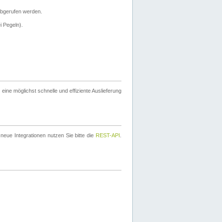
bgerufen werden.
i Pegeln).
ine möglichst schnelle und effiziente Auslieferung
eue Integrationen nutzen Sie bitte die
REST-API
.