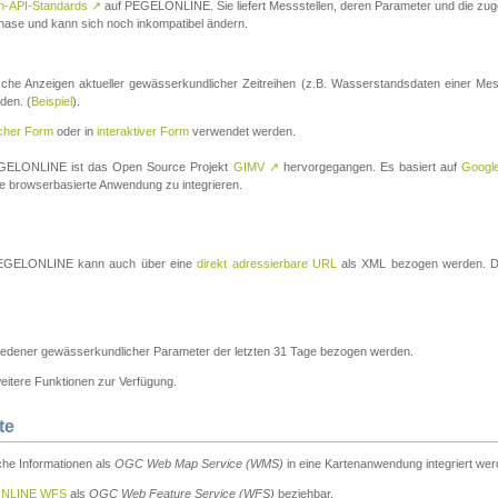
n-API-Standards
↗
auf PEGELONLINE. Sie liefert Messstellen, deren Parameter und die z
a-Phase und kann sich noch inkompatibel ändern.
che Anzeigen aktueller gewässerkundlicher Zeitreihen (z.B. Wasserstandsdaten einer Mes
den. (
Beispiel
).
scher Form
oder in
interaktiver Form
verwendet werden.
 PEGELONLINE ist das Open Source Projekt
GIMV
↗
hervorgegangen. Es basiert auf
Googl
eine browserbasierte Anwendung zu integrieren.
n PEGELONLINE kann auch über eine
direkt adressierbare URL
als XML bezogen werden. Die
edener gewässerkundlicher Parameter der letzten 31 Tage bezogen werden.
tere Funktionen zur Verfügung.
te
he Informationen als
OGC Web Map Service (WMS)
in eine Kartenanwendung integriert wer
NLINE WFS
als
OGC Web Feature Service (WFS)
beziehbar.