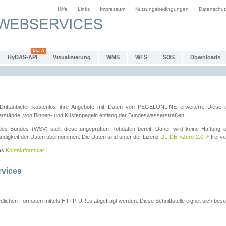
Hilfe
Links
Impressum
Nutzungsbedingungen
Datenschut
HyDAS-API
Visualisierung
WMS
WFS
SOS
Downloads
ttanbieter kostenlos ihre Angebote mit Daten von PEGELONLINE erweitern. Diese u
erstände, von Binnen- und Küstenpegeln entlang der Bundeswasserstraßen.
es Bundes (WSV) stellt diese ungeprüften Rohdaten bereit. Daher wird keine Haftung oder
ständigkeit der Daten übernommen. Die Daten sind unter der Lizenz
DL-DE->Zero-2.0
↗
frei ve
das
Kontaktformular
.
rvices
dlichen Formaten mittels HTTP-URLs abgefragt werden. Diese Schnittstelle eignet sich besond