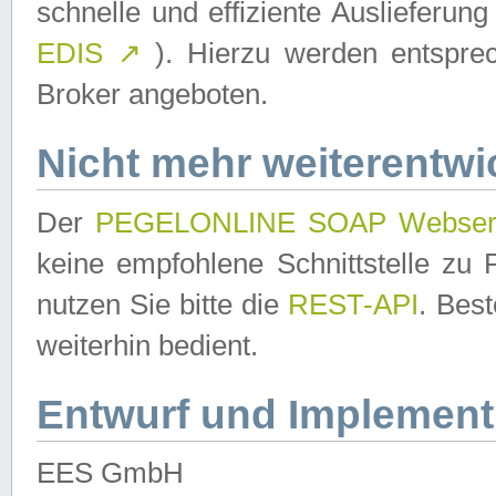
schnelle und effiziente Auslieferun
EDIS
↗
). Hierzu werden entspr
Broker angeboten.
Nicht mehr weiterentwi
Der
PEGELONLINE SOAP Webser
keine empfohlene Schnittstelle z
nutzen Sie bitte die
REST-API
. Bes
weiterhin bedient.
Entwurf und Implement
EES GmbH