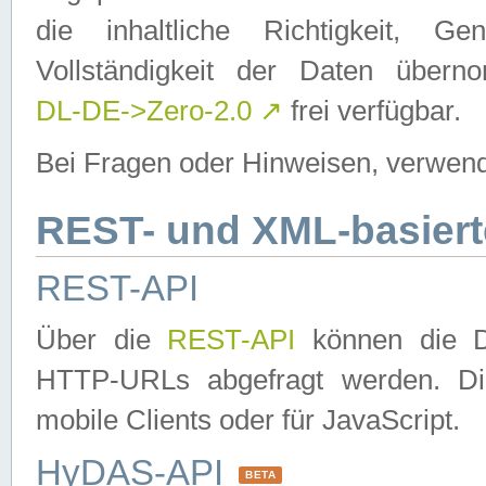
die inhaltliche Richtigkeit, Gen
Vollständigkeit der Daten über
DL-DE->Zero-2.0
↗
frei verfügbar.
Bei Fragen oder Hinweisen, verwend
REST- und XML-basiert
REST-API
Über die
REST-API
können die Da
HTTP-URLs abgefragt werden. Dies
mobile Clients oder für JavaScript.
HyDAS-API
BETA