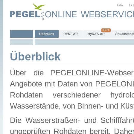
Hilfe
Lin
Überblick
REST-API
HyDAS-API
Visualisieru
Überblick
Über die PEGELONLINE-Webservic
Angebote mit Daten von PEGELONLI
Rohdaten verschiedener hydro
Wasserstände, von Binnen- und Küs
Die Wasserstraßen- und Schifffahr
ungeprüften Rohdaten bereit. Daher