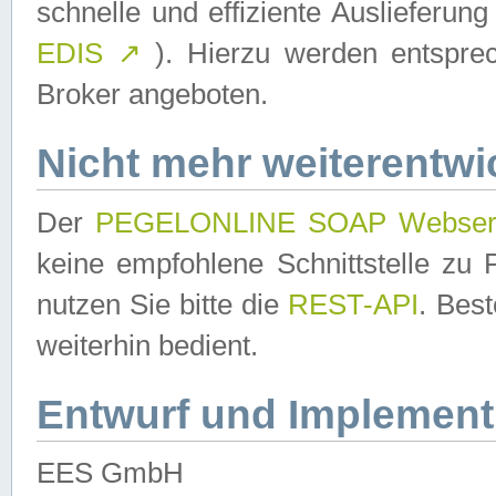
schnelle und effiziente Auslieferun
EDIS
↗
). Hierzu werden entspr
Broker angeboten.
Nicht mehr weiterentwi
Der
PEGELONLINE SOAP Webser
keine empfohlene Schnittstelle z
nutzen Sie bitte die
REST-API
. Bes
weiterhin bedient.
Entwurf und Implement
EES GmbH