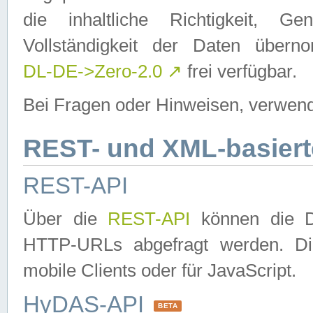
die inhaltliche Richtigkeit, Gen
Vollständigkeit der Daten über
DL-DE->Zero-2.0
↗
frei verfügbar.
Bei Fragen oder Hinweisen, verwend
REST- und XML-basiert
REST-API
Über die
REST-API
können die Da
HTTP-URLs abgefragt werden. Dies
mobile Clients oder für JavaScript.
HyDAS-API
BETA