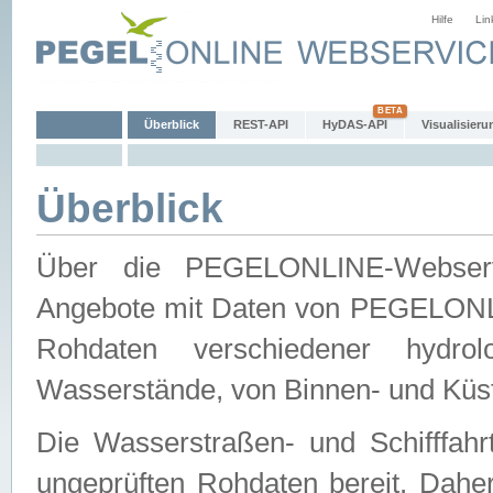
Hilfe
Lin
Überblick
REST-API
HyDAS-API
Visualisieru
Überblick
Über die PEGELONLINE-Webservic
Angebote mit Daten von PEGELONLI
Rohdaten verschiedener hydro
Wasserstände, von Binnen- und Küs
Die Wasserstraßen- und Schifffahr
ungeprüften Rohdaten bereit. Daher