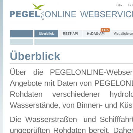
Hilfe
Lin
Überblick
REST-API
HyDAS-API
Visualisieru
Überblick
Über die PEGELONLINE-Webservic
Angebote mit Daten von PEGELONLI
Rohdaten verschiedener hydro
Wasserstände, von Binnen- und Küs
Die Wasserstraßen- und Schifffahr
ungeprüften Rohdaten bereit. Daher