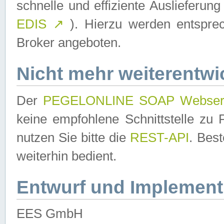
schnelle und effiziente Auslieferun
EDIS
↗
). Hierzu werden entspr
Broker angeboten.
Nicht mehr weiterentwi
Der
PEGELONLINE SOAP Webser
keine empfohlene Schnittstelle z
nutzen Sie bitte die
REST-API
. Bes
weiterhin bedient.
Entwurf und Implement
EES GmbH