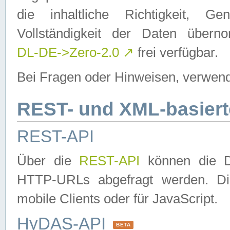
die inhaltliche Richtigkeit, Gen
Vollständigkeit der Daten über
DL-DE->Zero-2.0
↗
frei verfügbar.
Bei Fragen oder Hinweisen, verwend
REST- und XML-basiert
REST-API
Über die
REST-API
können die Da
HTTP-URLs abgefragt werden. Dies
mobile Clients oder für JavaScript.
HyDAS-API
BETA