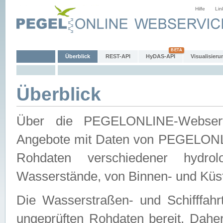
Hilfe
Lin
Überblick
REST-API
HyDAS-API
Visualisieru
Überblick
Über die PEGELONLINE-Webservic
Angebote mit Daten von PEGELONLI
Rohdaten verschiedener hydro
Wasserstände, von Binnen- und Küs
Die Wasserstraßen- und Schifffahr
ungeprüften Rohdaten bereit. Daher