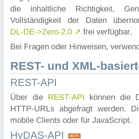
die inhaltliche Richtigkeit, Gen
Vollständigkeit der Daten über
DL-DE->Zero-2.0
↗
frei verfügbar.
Bei Fragen oder Hinweisen, verwend
REST- und XML-basiert
REST-API
Über die
REST-API
können die Da
HTTP-URLs abgefragt werden. Dies
mobile Clients oder für JavaScript.
HyDAS-API
BETA