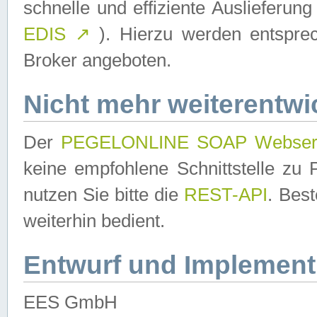
schnelle und effiziente Auslieferun
EDIS
↗
). Hierzu werden entspr
Broker angeboten.
Nicht mehr weiterentwi
Der
PEGELONLINE SOAP Webser
keine empfohlene Schnittstelle z
nutzen Sie bitte die
REST-API
. Bes
weiterhin bedient.
Entwurf und Implement
EES GmbH