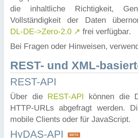
die inhaltliche Richtigkeit, Gen
Vollständigkeit der Daten über
DL-DE->Zero-2.0
↗
frei verfügbar.
Bei Fragen oder Hinweisen, verwend
REST- und XML-basiert
REST-API
Über die
REST-API
können die Da
HTTP-URLs abgefragt werden. Dies
mobile Clients oder für JavaScript.
HyDAS-API
BETA