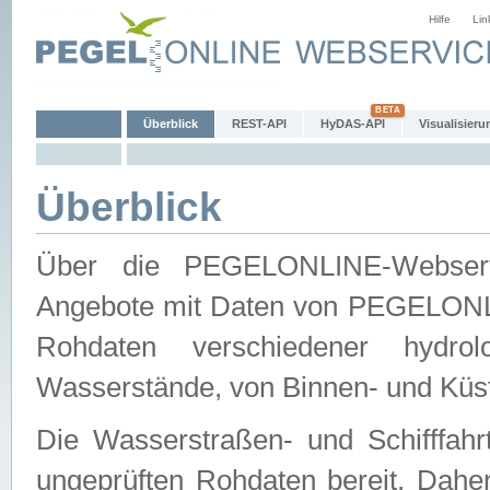
Hilfe
Lin
Überblick
REST-API
HyDAS-API
Visualisieru
Überblick
Über die PEGELONLINE-Webservic
Angebote mit Daten von PEGELONLI
Rohdaten verschiedener hydro
Wasserstände, von Binnen- und Küs
Die Wasserstraßen- und Schifffahr
ungeprüften Rohdaten bereit. Daher