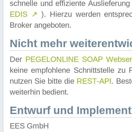
schnelle und effiziente Auslieferun
EDIS
↗
). Hierzu werden entspr
Broker angeboten.
Nicht mehr weiterentwi
Der
PEGELONLINE SOAP Webser
keine empfohlene Schnittstelle z
nutzen Sie bitte die
REST-API
. Bes
weiterhin bedient.
Entwurf und Implement
EES GmbH