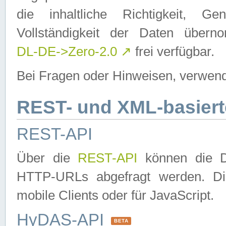
die inhaltliche Richtigkeit, Gen
Vollständigkeit der Daten über
DL-DE->Zero-2.0
↗
frei verfügbar.
Bei Fragen oder Hinweisen, verwend
REST- und XML-basiert
REST-API
Über die
REST-API
können die Da
HTTP-URLs abgefragt werden. Dies
mobile Clients oder für JavaScript.
HyDAS-API
BETA