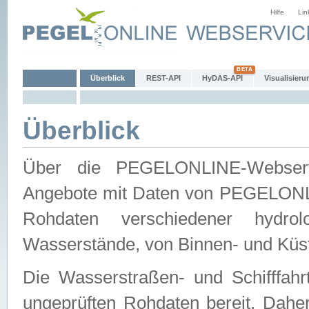
Hilfe
Lin
Überblick
REST-API
HyDAS-API
Visualisieru
Überblick
Über die PEGELONLINE-Webservic
Angebote mit Daten von PEGELONLI
Rohdaten verschiedener hydro
Wasserstände, von Binnen- und Küs
Die Wasserstraßen- und Schifffahr
ungeprüften Rohdaten bereit. Daher