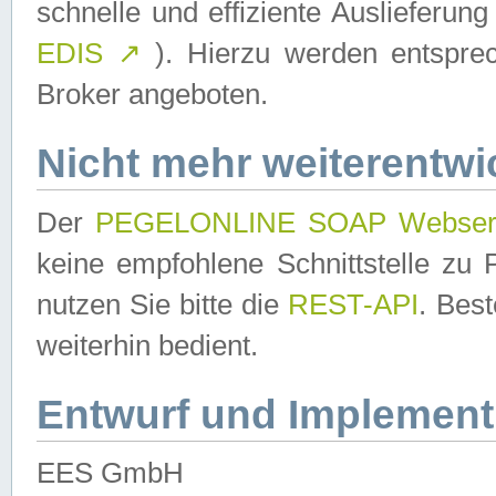
schnelle und effiziente Auslieferun
EDIS
↗
). Hierzu werden entspr
Broker angeboten.
Nicht mehr weiterentwi
Der
PEGELONLINE SOAP Webser
keine empfohlene Schnittstelle z
nutzen Sie bitte die
REST-API
. Bes
weiterhin bedient.
Entwurf und Implement
EES GmbH