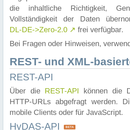
die inhaltliche Richtigkeit, Gen
Vollständigkeit der Daten über
DL-DE->Zero-2.0
↗
frei verfügbar.
Bei Fragen oder Hinweisen, verwend
REST- und XML-basiert
REST-API
Über die
REST-API
können die Da
HTTP-URLs abgefragt werden. Dies
mobile Clients oder für JavaScript.
HyDAS-API
BETA