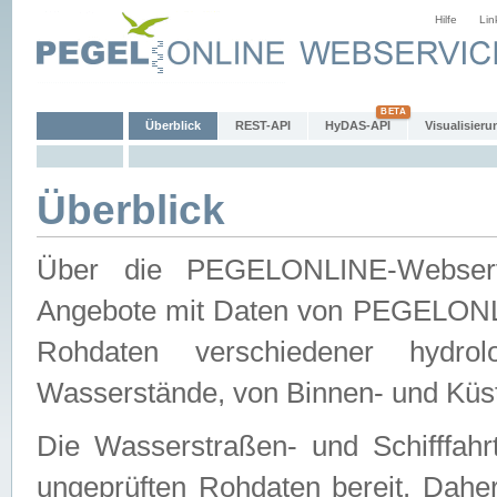
Hilfe
Lin
Überblick
REST-API
HyDAS-API
Visualisieru
Überblick
Über die PEGELONLINE-Webservic
Angebote mit Daten von PEGELONLI
Rohdaten verschiedener hydro
Wasserstände, von Binnen- und Küs
Die Wasserstraßen- und Schifffahr
ungeprüften Rohdaten bereit. Daher