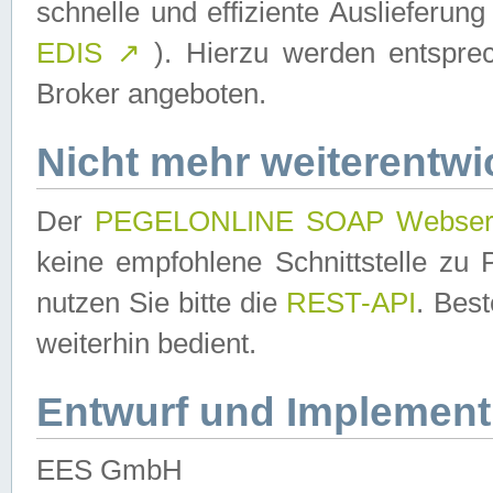
schnelle und effiziente Auslieferun
EDIS
↗
). Hierzu werden entspr
Broker angeboten.
Nicht mehr weiterentwi
Der
PEGELONLINE SOAP Webser
keine empfohlene Schnittstelle z
nutzen Sie bitte die
REST-API
. Bes
weiterhin bedient.
Entwurf und Implement
EES GmbH