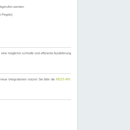
bgerufen werden.
i Pegeln).
ine möglichst schnelle und effiziente Auslieferung
eue Integrationen nutzen Sie bitte die
REST-API
.