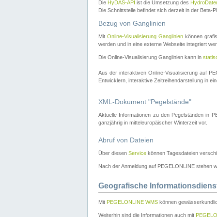
Die
HyDAS-API
ist die Umsetzung des
HydroDate
Die Schnittstelle befindet sich derzeit in der Bet
Bezug von Ganglinien
Mit
Online-Visualisierung Ganglinien
können grafis
werden und in eine externe Webseite integriert wer
Die Online-Visualisierung Ganglinien kann in
stati
Aus der interaktiven Online-Visualisierung auf
Entwicklern, interaktive Zeitreihendarstellung in 
XML-Dokument "Pegelstände"
Aktuelle Informationen zu den Pegelständen i
ganzjährig in mitteleuropäischer Winterzeit vor.
Abruf von Dateien
Über diesen
Service
können Tagesdateien verschi
Nach der Anmeldung auf PEGELONLINE stehen wei
Geografische Informationsdiens
Mit
PEGELONLINE WMS
können gewässerkundlic
Weiterhin sind die Informationen auch mit
PEGELO