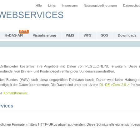
Hilfe
Links
Impressum
Nutzungsbedingungen
Datenschut
HyDAS-API
Visualisierung
WMS
WFS
SOS
Downloads
ttanbieter kostenlos ihre Angebote mit Daten von PEGELONLINE erweitern. Diese u
erstände, von Binnen- und Küstenpegeln entlang der Bundeswasserstraßen.
es Bundes (WSV) stellt diese ungeprüften Rohdaten bereit. Daher wird keine Haftung oder
ständigkeit der Daten übernommen. Die Daten sind unter der Lizenz
DL-DE->Zero-2.0
↗
frei ve
das
Kontaktformular
.
rvices
dlichen Formaten mittels HTTP-URLs abgefragt werden. Diese Schnittstelle eignet sich besond