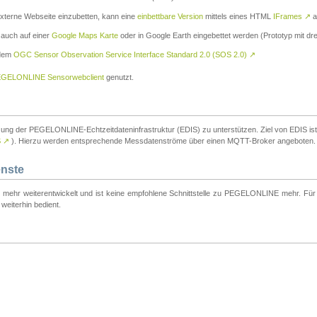
externe Webseite einzubetten, kann eine
einbettbare Version
mittels eines HTML
IFrames
↗
a
 auch auf einer
Google Maps Karte
oder in Google Earth eingebettet werden (Prototyp mit dre
 dem
OGC Sensor Observation Service Interface Standard 2.0 (SOS 2.0)
↗
GELONLINE Sensorwebclient
genutzt.
tzung der PEGELONLINE-Echtzeitdateninfrastruktur (EDIS) zu unterstützen. Ziel von EDIS ist e
S
↗
). Hierzu werden entsprechende Messdatenströme über einen MQTT-Broker angeboten.
enste
t mehr weiterentwickelt und ist keine empfohlene Schnittstelle zu PEGELONLINE mehr. Für n
weiterhin bedient.