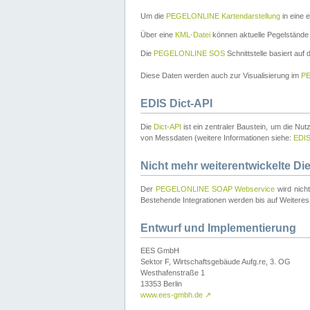
Um die
PEGELONLINE Kartendarstellung
in eine 
Über eine
KML-Datei
können aktuelle Pegelstände
Die
PEGELONLINE SOS
Schnittstelle basiert auf
Diese Daten werden auch zur Visualisierung im
PE
EDIS Dict-API
Die
Dict-API
ist ein zentraler Baustein, um die Nu
von Messdaten (weitere Informationen siehe:
EDI
Nicht mehr weiterentwickelte Di
Der
PEGELONLINE SOAP Webservice
wird nich
Bestehende Integrationen werden bis auf Weiteres 
Entwurf und Implementierung
EES GmbH
Sektor F, Wirtschaftsgebäude Aufg.re, 3. OG
Westhafenstraße 1
13353 Berlin
www.ees-gmbh.de
↗