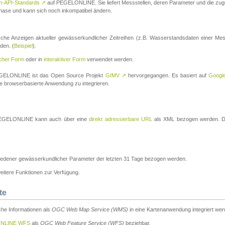
n-API-Standards
↗
auf PEGELONLINE. Sie liefert Messstellen, deren Parameter und die z
a-Phase und kann sich noch inkompatibel ändern.
che Anzeigen aktueller gewässerkundlicher Zeitreihen (z.B. Wasserstandsdaten einer Mes
den. (
Beispiel
).
scher Form
oder in
interaktiver Form
verwendet werden.
 PEGELONLINE ist das Open Source Projekt
GIMV
↗
hervorgegangen. Es basiert auf
Googl
eine browserbasierte Anwendung zu integrieren.
n PEGELONLINE kann auch über eine
direkt adressierbare URL
als XML bezogen werden. Die
edener gewässerkundlicher Parameter der letzten 31 Tage bezogen werden.
tere Funktionen zur Verfügung.
te
he Informationen als
OGC Web Map Service (WMS)
in eine Kartenanwendung integriert wer
NLINE WFS
als
OGC Web Feature Service (WFS)
beziehbar.