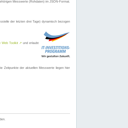
ugehörigen Messwerte (Rohdaten) im JSON-Format.
sstelle der letzten drei Tage) dynamisch bezogen
e Web Toolkit
↗
und erlaubt
 Zeitpunkte der aktuellen Messwerte liegen hier
den.