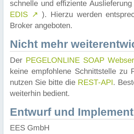
schnelle und effiziente Auslieferun
EDIS
↗
). Hierzu werden entspr
Broker angeboten.
Nicht mehr weiterentwi
Der
PEGELONLINE SOAP Webser
keine empfohlene Schnittstelle z
nutzen Sie bitte die
REST-API
. Bes
weiterhin bedient.
Entwurf und Implement
EES GmbH