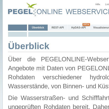
Hilfe
Lin
Überblick
REST-API
HyDAS-API
Visualisieru
Überblick
Über die PEGELONLINE-Webservic
Angebote mit Daten von PEGELONLI
Rohdaten verschiedener hydro
Wasserstände, von Binnen- und Küs
Die Wasserstraßen- und Schifffahr
ungeprüften Rohdaten bereit. Daher