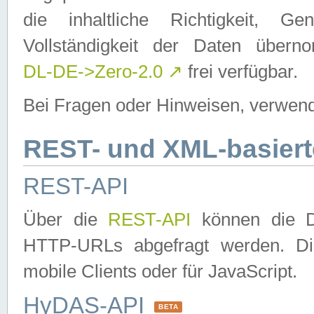
die inhaltliche Richtigkeit, Gen
Vollständigkeit der Daten über
DL-DE->Zero-2.0
↗
frei verfügbar.
Bei Fragen oder Hinweisen, verwend
REST- und XML-basiert
REST-API
Über die
REST-API
können die Da
HTTP-URLs abgefragt werden. Dies
mobile Clients oder für JavaScript.
HyDAS-API
BETA