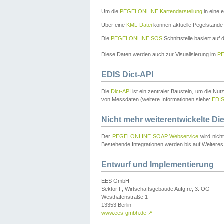
Um die
PEGELONLINE Kartendarstellung
in eine 
Über eine
KML-Datei
können aktuelle Pegelstände
Die
PEGELONLINE SOS
Schnittstelle basiert auf
Diese Daten werden auch zur Visualisierung im
PE
EDIS Dict-API
Die
Dict-API
ist ein zentraler Baustein, um die Nu
von Messdaten (weitere Informationen siehe:
EDI
Nicht mehr weiterentwickelte Di
Der
PEGELONLINE SOAP Webservice
wird nich
Bestehende Integrationen werden bis auf Weiteres 
Entwurf und Implementierung
EES GmbH
Sektor F, Wirtschaftsgebäude Aufg.re, 3. OG
Westhafenstraße 1
13353 Berlin
www.ees-gmbh.de
↗