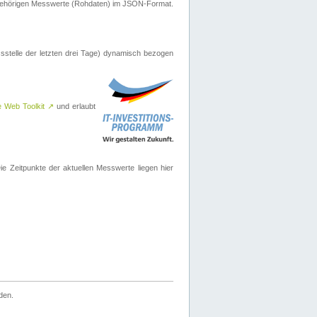
ugehörigen Messwerte (Rohdaten) im JSON-Format.
sstelle der letzten drei Tage) dynamisch bezogen
e Web Toolkit
↗
und erlaubt
 Zeitpunkte der aktuellen Messwerte liegen hier
den.