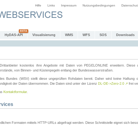
Hilfe
Links
Impressum
Nutzungsbedingungen
Datenschut
HyDAS-API
Visualisierung
WMS
WFS
SOS
Downloads
ttanbieter kostenlos ihre Angebote mit Daten von PEGELONLINE erweitern. Diese u
erstände, von Binnen- und Küstenpegeln entlang der Bundeswasserstraßen.
es Bundes (WSV) stellt diese ungeprüften Rohdaten bereit. Daher wird keine Haftung oder
ständigkeit der Daten übernommen. Die Daten sind unter der Lizenz
DL-DE->Zero-2.0
↗
frei ve
das
Kontaktformular
.
rvices
dlichen Formaten mittels HTTP-URLs abgefragt werden. Diese Schnittstelle eignet sich besond