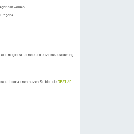
bgerufen werden.
i Pegeln).
ine möglichst schnelle und effiziente Auslieferung
eue Integrationen nutzen Sie bitte die
REST-API
.