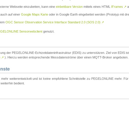
externe Webseite einzubetten, kann eine
einbettbare Version
mittels eines HTML
IFrames
↗
a
 auch auf einer
Google Maps Karte
oder in Google Earth eingebettet werden (Prototyp mit dre
 dem
OGC Sensor Observation Service Interface Standard 2.0 (SOS 2.0)
↗
GELONLINE Sensorwebclient
genutzt.
tzung der PEGELONLINE-Echtzeitdateninfrastruktur (EDIS) zu unterstützen. Ziel von EDIS ist e
S
↗
). Hierzu werden entsprechende Messdatenströme über einen MQTT-Broker angeboten.
enste
t mehr weiterentwickelt und ist keine empfohlene Schnittstelle zu PEGELONLINE mehr. Für n
weiterhin bedient.