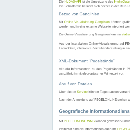
Die
HyDAS-API
ist die Umsetzung des
HydroDate
Die Schnittstelle befindet sich derzeit in der Bet
Bezug von Ganglinien
Mit
Online-Visualisierung Ganglinien
können grafis
werden und in eine externe Webseite integriert wer
Die Online-Visualisierung Ganglinien kann in
stati
Aus der interaktiven Online-Visualisierung auf
Entwicklern, interaktive Zeitreihendarstellung in 
XML-Dokument "Pegelstände"
Aktuelle Informationen zu den Pegelständen i
ganzjährig in mitteleuropäischer Winterzeit vor.
Abruf von Dateien
Über diesen
Service
können Tagesdateien verschi
Nach der Anmeldung auf PEGELONLINE stehen wei
Geografische Informationsdiens
Mit
PEGELONLINE WMS
können gewässerkundlic
Weiterhin sind die Informationen auch mit
PEGELO