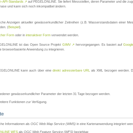
n-API-Standards
↗
auf PEGELONLINE. Sie liefert Messstellen, deren Parameter und die z
a-Phase und kann sich noch inkompatibel ändern.
che Anzeigen aktueller gewässerkundlicher Zeitreihen (z.B. Wasserstandsdaten einer Mes
den. (
Beispiel
).
scher Form
oder in
interaktiver Form
verwendet werden.
 PEGELONLINE ist das Open Source Projekt
GIMV
↗
hervorgegangen. Es basiert auf
Googl
eine browserbasierte Anwendung zu integrieren.
n PEGELONLINE kann auch über eine
direkt adressierbare URL
als XML bezogen werden. Die
edener gewässerkundlicher Parameter der letzten 31 Tage bezogen werden.
tere Funktionen zur Verfügung.
te
he Informationen als
OGC Web Map Service (WMS)
in eine Kartenanwendung integriert wer
NLINE WFS
als
OGC Web Feature Service (WFS)
beziehbar.