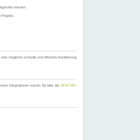
bgerufen werden.
i Pegeln).
ine möglichst schnelle und effiziente Auslieferung
eue Integrationen nutzen Sie bitte die
REST-API
.