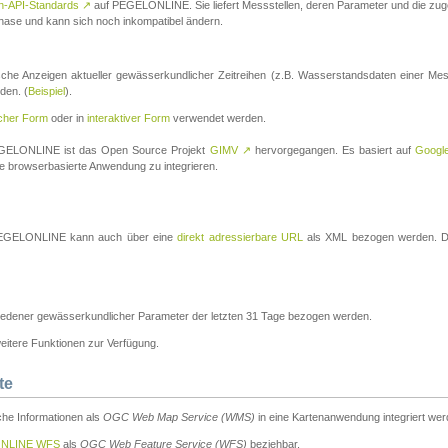
n-API-Standards
↗
auf PEGELONLINE. Sie liefert Messstellen, deren Parameter und die z
a-Phase und kann sich noch inkompatibel ändern.
che Anzeigen aktueller gewässerkundlicher Zeitreihen (z.B. Wasserstandsdaten einer Mes
den. (
Beispiel
).
scher Form
oder in
interaktiver Form
verwendet werden.
 PEGELONLINE ist das Open Source Projekt
GIMV
↗
hervorgegangen. Es basiert auf
Googl
eine browserbasierte Anwendung zu integrieren.
n PEGELONLINE kann auch über eine
direkt adressierbare URL
als XML bezogen werden. Die
edener gewässerkundlicher Parameter der letzten 31 Tage bezogen werden.
tere Funktionen zur Verfügung.
te
he Informationen als
OGC Web Map Service (WMS)
in eine Kartenanwendung integriert wer
NLINE WFS
als
OGC Web Feature Service (WFS)
beziehbar.