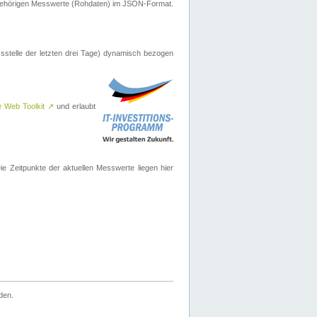
ugehörigen Messwerte (Rohdaten) im JSON-Format.
sstelle der letzten drei Tage) dynamisch bezogen
e Web Toolkit
↗
und erlaubt
 Zeitpunkte der aktuellen Messwerte liegen hier
den.