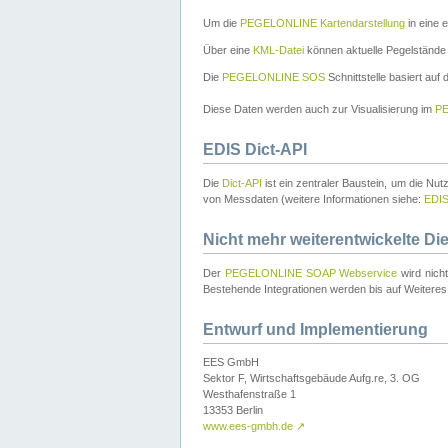
Um die
PEGELONLINE Kartendarstellung
in eine 
Über eine
KML-Datei
können aktuelle Pegelstände
Die
PEGELONLINE SOS
Schnittstelle basiert auf
Diese Daten werden auch zur Visualisierung im
PE
EDIS Dict-API
Die
Dict-API
ist ein zentraler Baustein, um die Nu
von Messdaten (weitere Informationen siehe:
EDI
Nicht mehr weiterentwickelte Di
Der
PEGELONLINE SOAP Webservice
wird nich
Bestehende Integrationen werden bis auf Weiteres 
Entwurf und Implementierung
EES GmbH
Sektor F, Wirtschaftsgebäude Aufg.re, 3. OG
Westhafenstraße 1
13353 Berlin
www.ees-gmbh.de
↗