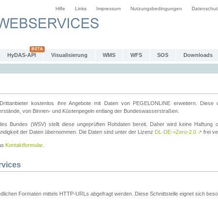
Hilfe
Links
Impressum
Nutzungsbedingungen
Datenschut
HyDAS-API
Visualisierung
WMS
WFS
SOS
Downloads
ttanbieter kostenlos ihre Angebote mit Daten von PEGELONLINE erweitern. Diese u
erstände, von Binnen- und Küstenpegeln entlang der Bundeswasserstraßen.
es Bundes (WSV) stellt diese ungeprüften Rohdaten bereit. Daher wird keine Haftung oder
ständigkeit der Daten übernommen. Die Daten sind unter der Lizenz
DL-DE->Zero-2.0
↗
frei ve
das
Kontaktformular
.
rvices
dlichen Formaten mittels HTTP-URLs abgefragt werden. Diese Schnittstelle eignet sich besond