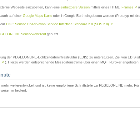
externe Webseite einzubetten, kann eine
einbettbare Version
mittels eines HTML
IFrames
↗
a
 auch auf einer
Google Maps Karte
oder in Google Earth eingebettet werden (Prototyp mit dre
 dem
OGC Sensor Observation Service Interface Standard 2.0 (SOS 2.0)
↗
GELONLINE Sensorwebclient
genutzt.
tzung der PEGELONLINE-Echtzeitdateninfrastruktur (EDIS) zu unterstützen. Ziel von EDIS ist e
S
↗
). Hierzu werden entsprechende Messdatenströme über einen MQTT-Broker angeboten.
enste
t mehr weiterentwickelt und ist keine empfohlene Schnittstelle zu PEGELONLINE mehr. Für n
weiterhin bedient.