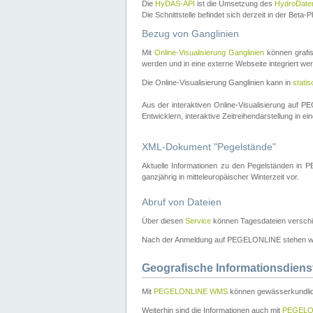
Die
HyDAS-API
ist die Umsetzung des
HydroDate
Die Schnittstelle befindet sich derzeit in der Bet
Bezug von Ganglinien
Mit
Online-Visualisierung Ganglinien
können grafis
werden und in eine externe Webseite integriert wer
Die Online-Visualisierung Ganglinien kann in
stati
Aus der interaktiven Online-Visualisierung auf
Entwicklern, interaktive Zeitreihendarstellung in 
XML-Dokument "Pegelstände"
Aktuelle Informationen zu den Pegelständen i
ganzjährig in mitteleuropäischer Winterzeit vor.
Abruf von Dateien
Über diesen
Service
können Tagesdateien verschi
Nach der Anmeldung auf PEGELONLINE stehen wei
Geografische Informationsdiens
Mit
PEGELONLINE WMS
können gewässerkundlic
Weiterhin sind die Informationen auch mit
PEGELO