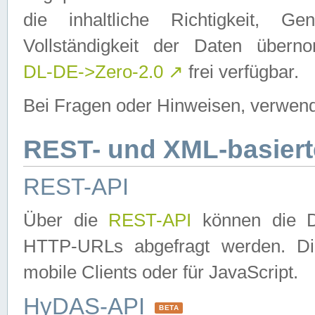
die inhaltliche Richtigkeit, Gen
Vollständigkeit der Daten über
DL-DE->Zero-2.0
↗
frei verfügbar.
Bei Fragen oder Hinweisen, verwend
REST- und XML-basiert
REST-API
Über die
REST-API
können die Da
HTTP-URLs abgefragt werden. Dies
mobile Clients oder für JavaScript.
HyDAS-API
BETA