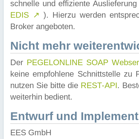
schnelle und effiziente Auslieferun
EDIS
↗
). Hierzu werden entspr
Broker angeboten.
Nicht mehr weiterentwi
Der
PEGELONLINE SOAP Webser
keine empfohlene Schnittstelle z
nutzen Sie bitte die
REST-API
. Bes
weiterhin bedient.
Entwurf und Implement
EES GmbH