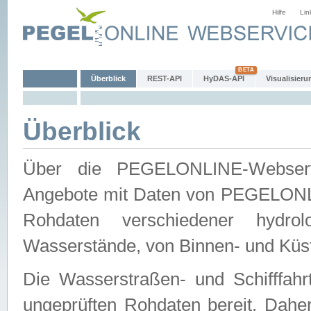
Hilfe
Lin
Überblick
REST-API
HyDAS-API
Visualisieru
Überblick
Über die PEGELONLINE-Webservic
Angebote mit Daten von PEGELONLI
Rohdaten verschiedener hydro
Wasserstände, von Binnen- und Küs
Die Wasserstraßen- und Schifffahr
ungeprüften Rohdaten bereit. Daher