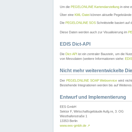
Um die
PEGELONLINE Kartendarstellung
in eine 
Über eine
KML-Datei
können aktuelle Pegelstände
Die
PEGELONLINE SOS
Schnittstelle basiert auf
Diese Daten werden auch zur Visualisierung im
PE
EDIS Dict-API
Die
Dict-API
ist ein zentraler Baustein, um die Nu
von Messdaten (weitere Informationen siehe:
EDI
Nicht mehr weiterentwickelte Di
Der
PEGELONLINE SOAP Webservice
wird nich
Bestehende Integrationen werden bis auf Weiteres 
Entwurf und Implementierung
EES GmbH
Sektor F, Wirtschaftsgebäude Aufg.re, 3. OG
Westhafenstraße 1
13353 Berlin
www.ees-gmbh.de
↗