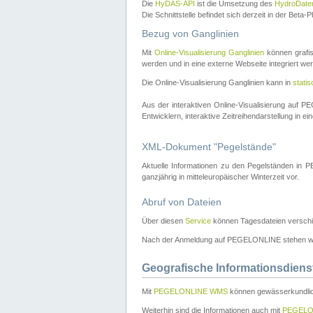
Die
HyDAS-API
ist die Umsetzung des
HydroDate
Die Schnittstelle befindet sich derzeit in der Bet
Bezug von Ganglinien
Mit
Online-Visualisierung Ganglinien
können grafis
werden und in eine externe Webseite integriert wer
Die Online-Visualisierung Ganglinien kann in
stati
Aus der interaktiven Online-Visualisierung auf
Entwicklern, interaktive Zeitreihendarstellung in 
XML-Dokument "Pegelstände"
Aktuelle Informationen zu den Pegelständen i
ganzjährig in mitteleuropäischer Winterzeit vor.
Abruf von Dateien
Über diesen
Service
können Tagesdateien verschi
Nach der Anmeldung auf PEGELONLINE stehen wei
Geografische Informationsdiens
Mit
PEGELONLINE WMS
können gewässerkundlic
Weiterhin sind die Informationen auch mit
PEGELO