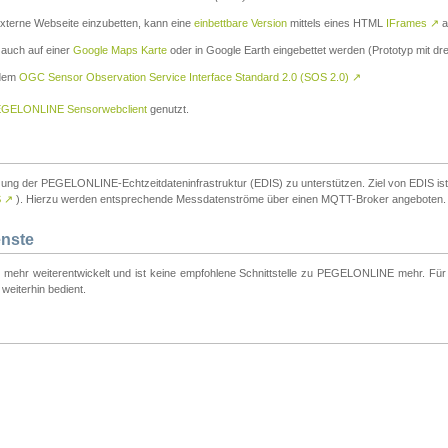
externe Webseite einzubetten, kann eine
einbettbare Version
mittels eines HTML
IFrames
↗
a
 auch auf einer
Google Maps Karte
oder in Google Earth eingebettet werden (Prototyp mit dre
 dem
OGC Sensor Observation Service Interface Standard 2.0 (SOS 2.0)
↗
GELONLINE Sensorwebclient
genutzt.
tzung der PEGELONLINE-Echtzeitdateninfrastruktur (EDIS) zu unterstützen. Ziel von EDIS ist e
S
↗
). Hierzu werden entsprechende Messdatenströme über einen MQTT-Broker angeboten.
enste
t mehr weiterentwickelt und ist keine empfohlene Schnittstelle zu PEGELONLINE mehr. Für n
weiterhin bedient.