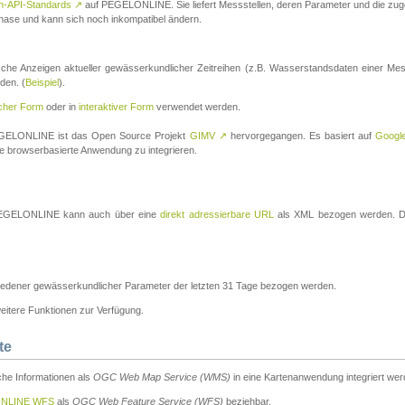
n-API-Standards
↗
auf PEGELONLINE. Sie liefert Messstellen, deren Parameter und die z
a-Phase und kann sich noch inkompatibel ändern.
che Anzeigen aktueller gewässerkundlicher Zeitreihen (z.B. Wasserstandsdaten einer Mes
den. (
Beispiel
).
scher Form
oder in
interaktiver Form
verwendet werden.
 PEGELONLINE ist das Open Source Projekt
GIMV
↗
hervorgegangen. Es basiert auf
Googl
eine browserbasierte Anwendung zu integrieren.
n PEGELONLINE kann auch über eine
direkt adressierbare URL
als XML bezogen werden. Die
edener gewässerkundlicher Parameter der letzten 31 Tage bezogen werden.
tere Funktionen zur Verfügung.
te
he Informationen als
OGC Web Map Service (WMS)
in eine Kartenanwendung integriert wer
NLINE WFS
als
OGC Web Feature Service (WFS)
beziehbar.