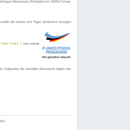
ugehörigen Messwerte (Rohdaten) im JSON-Format.
sstelle der letzten drei Tage) dynamisch bezogen
e Web Toolkit
↗
und erlaubt
 Zeitpunkte der aktuellen Messwerte liegen hier
den.