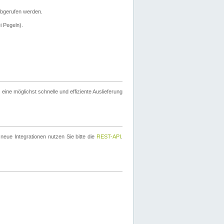
bgerufen werden.
i Pegeln).
ine möglichst schnelle und effiziente Auslieferung
eue Integrationen nutzen Sie bitte die
REST-API
.