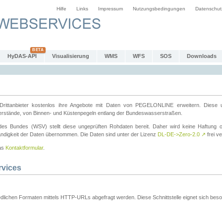
Hilfe
Links
Impressum
Nutzungsbedingungen
Datenschut
HyDAS-API
Visualisierung
WMS
WFS
SOS
Downloads
ttanbieter kostenlos ihre Angebote mit Daten von PEGELONLINE erweitern. Diese u
erstände, von Binnen- und Küstenpegeln entlang der Bundeswasserstraßen.
es Bundes (WSV) stellt diese ungeprüften Rohdaten bereit. Daher wird keine Haftung oder
ständigkeit der Daten übernommen. Die Daten sind unter der Lizenz
DL-DE->Zero-2.0
↗
frei ve
das
Kontaktformular
.
rvices
dlichen Formaten mittels HTTP-URLs abgefragt werden. Diese Schnittstelle eignet sich besond