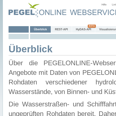
Hilfe
Lin
Überblick
REST-API
HyDAS-API
Visualisieru
Überblick
Über die PEGELONLINE-Webservic
Angebote mit Daten von PEGELONLI
Rohdaten verschiedener hydro
Wasserstände, von Binnen- und Küs
Die Wasserstraßen- und Schifffahr
ungeprüften Rohdaten bereit. Daher