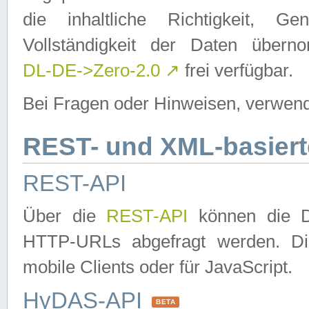
die inhaltliche Richtigkeit, Gen
Vollständigkeit der Daten über
DL-DE->Zero-2.0
↗
frei verfügbar.
Bei Fragen oder Hinweisen, verwend
REST- und XML-basiert
REST-API
Über die
REST-API
können die Da
HTTP-URLs abgefragt werden. Dies
mobile Clients oder für JavaScript.
HyDAS-API
BETA