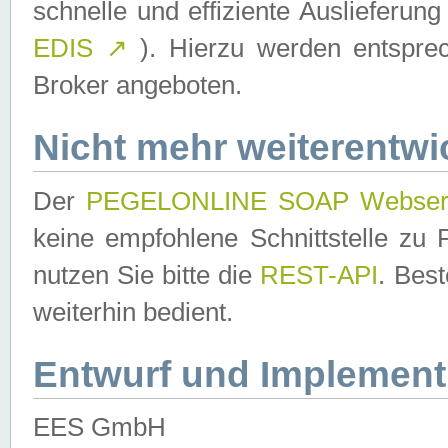
schnelle und effiziente Auslieferun
EDIS
↗
). Hierzu werden entspr
Broker angeboten.
Nicht mehr weiterentwi
Der
PEGELONLINE SOAP Webser
keine empfohlene Schnittstelle z
nutzen Sie bitte die
REST-API
. Bes
weiterhin bedient.
Entwurf und Implement
EES GmbH