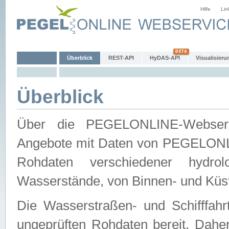
Hilfe
Lin
Überblick
REST-API
HyDAS-API
Visualisieru
Überblick
Über die PEGELONLINE-Webservic
Angebote mit Daten von PEGELONLI
Rohdaten verschiedener hydro
Wasserstände, von Binnen- und Küs
Die Wasserstraßen- und Schifffahr
ungeprüften Rohdaten bereit. Daher