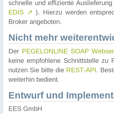
schnelle und effiziente Auslieferun
EDIS
↗
). Hierzu werden entspr
Broker angeboten.
Nicht mehr weiterentwi
Der
PEGELONLINE SOAP Webser
keine empfohlene Schnittstelle z
nutzen Sie bitte die
REST-API
. Bes
weiterhin bedient.
Entwurf und Implement
EES GmbH