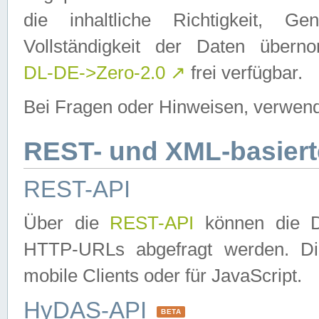
die inhaltliche Richtigkeit, Gen
Vollständigkeit der Daten über
DL-DE->Zero-2.0
↗
frei verfügbar.
Bei Fragen oder Hinweisen, verwend
REST- und XML-basiert
REST-API
Über die
REST-API
können die Da
HTTP-URLs abgefragt werden. Dies
mobile Clients oder für JavaScript.
HyDAS-API
BETA