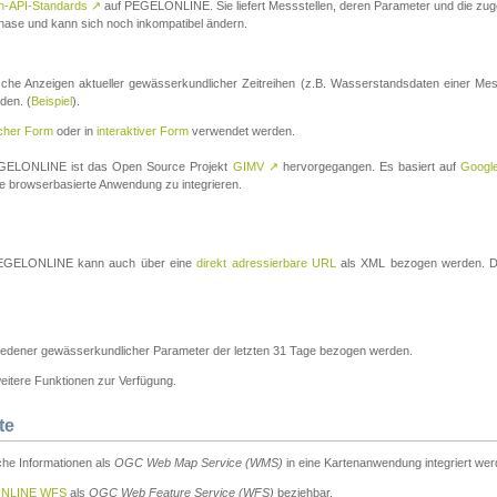
n-API-Standards
↗
auf PEGELONLINE. Sie liefert Messstellen, deren Parameter und die z
a-Phase und kann sich noch inkompatibel ändern.
che Anzeigen aktueller gewässerkundlicher Zeitreihen (z.B. Wasserstandsdaten einer Mes
den. (
Beispiel
).
scher Form
oder in
interaktiver Form
verwendet werden.
 PEGELONLINE ist das Open Source Projekt
GIMV
↗
hervorgegangen. Es basiert auf
Googl
eine browserbasierte Anwendung zu integrieren.
n PEGELONLINE kann auch über eine
direkt adressierbare URL
als XML bezogen werden. Die
edener gewässerkundlicher Parameter der letzten 31 Tage bezogen werden.
tere Funktionen zur Verfügung.
te
he Informationen als
OGC Web Map Service (WMS)
in eine Kartenanwendung integriert wer
NLINE WFS
als
OGC Web Feature Service (WFS)
beziehbar.