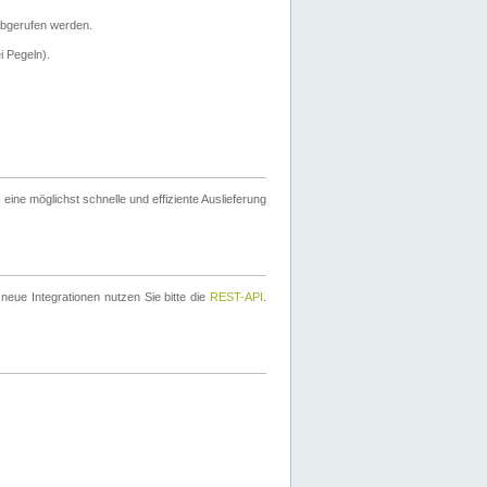
bgerufen werden.
i Pegeln).
ine möglichst schnelle und effiziente Auslieferung
eue Integrationen nutzen Sie bitte die
REST-API
.