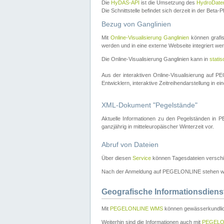
Die
HyDAS-API
ist die Umsetzung des
HydroDate
Die Schnittstelle befindet sich derzeit in der Bet
Bezug von Ganglinien
Mit
Online-Visualisierung Ganglinien
können grafis
werden und in eine externe Webseite integriert wer
Die Online-Visualisierung Ganglinien kann in
stati
Aus der interaktiven Online-Visualisierung auf
Entwicklern, interaktive Zeitreihendarstellung in 
XML-Dokument "Pegelstände"
Aktuelle Informationen zu den Pegelständen i
ganzjährig in mitteleuropäischer Winterzeit vor.
Abruf von Dateien
Über diesen
Service
können Tagesdateien verschi
Nach der Anmeldung auf PEGELONLINE stehen wei
Geografische Informationsdiens
Mit
PEGELONLINE WMS
können gewässerkundlic
Weiterhin sind die Informationen auch mit
PEGELO