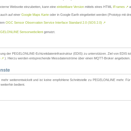
externe Webseite einzubetten, kann eine
einbettbare Version
mittels eines HTML
IFrames
↗
a
 auch auf einer
Google Maps Karte
oder in Google Earth eingebettet werden (Prototyp mit dre
 dem
OGC Sensor Observation Service Interface Standard 2.0 (SOS 2.0)
↗
GELONLINE Sensorwebclient
genutzt.
tzung der PEGELONLINE-Echtzeitdateninfrastruktur (EDIS) zu unterstützen. Ziel von EDIS ist e
S
↗
). Hierzu werden entsprechende Messdatenströme über einen MQTT-Broker angeboten.
enste
t mehr weiterentwickelt und ist keine empfohlene Schnittstelle zu PEGELONLINE mehr. Für n
weiterhin bedient.