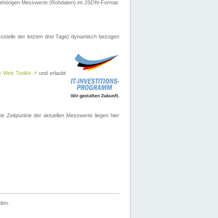
ugehörigen Messwerte (Rohdaten) im JSON-Format.
sstelle der letzten drei Tage) dynamisch bezogen
e Web Toolkit
↗
und erlaubt
 Zeitpunkte der aktuellen Messwerte liegen hier
den.