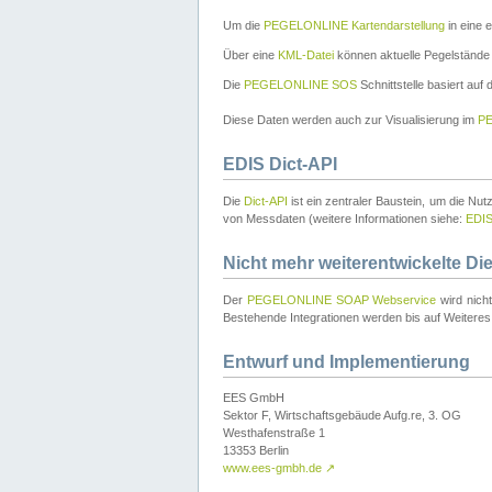
Um die
PEGELONLINE Kartendarstellung
in eine 
Über eine
KML-Datei
können aktuelle Pegelstände
Die
PEGELONLINE SOS
Schnittstelle basiert auf
Diese Daten werden auch zur Visualisierung im
PE
EDIS Dict-API
Die
Dict-API
ist ein zentraler Baustein, um die Nu
von Messdaten (weitere Informationen siehe:
EDI
Nicht mehr weiterentwickelte Di
Der
PEGELONLINE SOAP Webservice
wird nich
Bestehende Integrationen werden bis auf Weiteres 
Entwurf und Implementierung
EES GmbH
Sektor F, Wirtschaftsgebäude Aufg.re, 3. OG
Westhafenstraße 1
13353 Berlin
www.ees-gmbh.de
↗