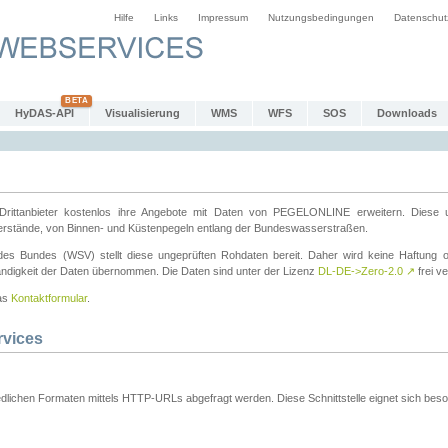
Hilfe
Links
Impressum
Nutzungsbedingungen
Datenschut
HyDAS-API
Visualisierung
WMS
WFS
SOS
Downloads
ttanbieter kostenlos ihre Angebote mit Daten von PEGELONLINE erweitern. Diese u
erstände, von Binnen- und Küstenpegeln entlang der Bundeswasserstraßen.
es Bundes (WSV) stellt diese ungeprüften Rohdaten bereit. Daher wird keine Haftung oder
ständigkeit der Daten übernommen. Die Daten sind unter der Lizenz
DL-DE->Zero-2.0
↗
frei ve
das
Kontaktformular
.
rvices
dlichen Formaten mittels HTTP-URLs abgefragt werden. Diese Schnittstelle eignet sich besond