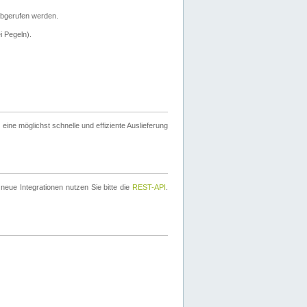
bgerufen werden.
i Pegeln).
ine möglichst schnelle und effiziente Auslieferung
eue Integrationen nutzen Sie bitte die
REST-API
.