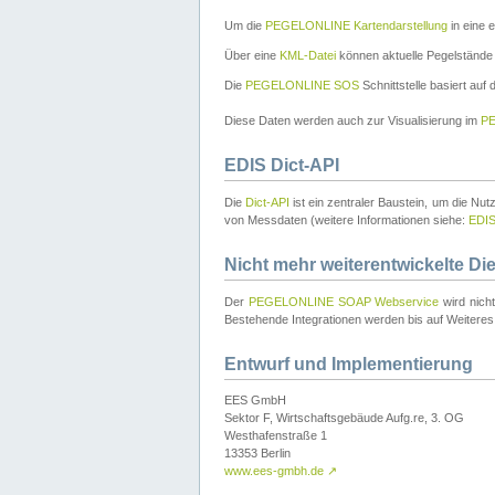
Um die
PEGELONLINE Kartendarstellung
in eine 
Über eine
KML-Datei
können aktuelle Pegelstände
Die
PEGELONLINE SOS
Schnittstelle basiert auf
Diese Daten werden auch zur Visualisierung im
PE
EDIS Dict-API
Die
Dict-API
ist ein zentraler Baustein, um die Nu
von Messdaten (weitere Informationen siehe:
EDI
Nicht mehr weiterentwickelte Di
Der
PEGELONLINE SOAP Webservice
wird nich
Bestehende Integrationen werden bis auf Weiteres 
Entwurf und Implementierung
EES GmbH
Sektor F, Wirtschaftsgebäude Aufg.re, 3. OG
Westhafenstraße 1
13353 Berlin
www.ees-gmbh.de
↗