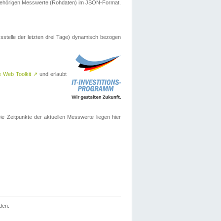
ugehörigen Messwerte (Rohdaten) im JSON-Format.
sstelle der letzten drei Tage) dynamisch bezogen
e Web Toolkit
↗
und erlaubt
 Zeitpunkte der aktuellen Messwerte liegen hier
den.