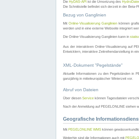
Die
HyDAS-API
ist die Umsetzung des
HydroDate
Die Schnittstelle befindet sich derzeit in der Bet
Bezug von Ganglinien
Mit
Online-Visualisierung Ganglinien
können grafis
werden und in eine externe Webseite integriert wer
Die Online-Visualisierung Ganglinien kann in
stati
Aus der interaktiven Online-Visualisierung auf
Entwicklern, interaktive Zeitreihendarstellung in 
XML-Dokument "Pegelstände"
Aktuelle Informationen zu den Pegelständen i
ganzjährig in mitteleuropäischer Winterzeit vor.
Abruf von Dateien
Über diesen
Service
können Tagesdateien verschi
Nach der Anmeldung auf PEGELONLINE stehen wei
Geografische Informationsdiens
Mit
PEGELONLINE WMS
können gewässerkundlic
Weiterhin sind die Informationen auch mit
PEGELO