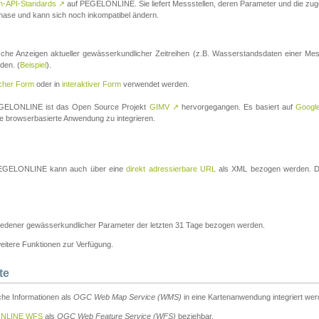
n-API-Standards
↗
auf PEGELONLINE. Sie liefert Messstellen, deren Parameter und die z
a-Phase und kann sich noch inkompatibel ändern.
che Anzeigen aktueller gewässerkundlicher Zeitreihen (z.B. Wasserstandsdaten einer Mes
den. (
Beispiel
).
scher Form
oder in
interaktiver Form
verwendet werden.
 PEGELONLINE ist das Open Source Projekt
GIMV
↗
hervorgegangen. Es basiert auf
Googl
eine browserbasierte Anwendung zu integrieren.
n PEGELONLINE kann auch über eine
direkt adressierbare URL
als XML bezogen werden. Die
edener gewässerkundlicher Parameter der letzten 31 Tage bezogen werden.
tere Funktionen zur Verfügung.
te
he Informationen als
OGC Web Map Service (WMS)
in eine Kartenanwendung integriert wer
NLINE WFS
als
OGC Web Feature Service (WFS)
beziehbar.