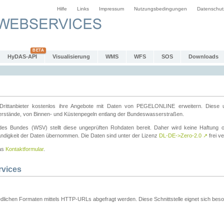
Hilfe
Links
Impressum
Nutzungsbedingungen
Datenschut
HyDAS-API
Visualisierung
WMS
WFS
SOS
Downloads
ttanbieter kostenlos ihre Angebote mit Daten von PEGELONLINE erweitern. Diese u
erstände, von Binnen- und Küstenpegeln entlang der Bundeswasserstraßen.
es Bundes (WSV) stellt diese ungeprüften Rohdaten bereit. Daher wird keine Haftung oder
ständigkeit der Daten übernommen. Die Daten sind unter der Lizenz
DL-DE->Zero-2.0
↗
frei ve
das
Kontaktformular
.
rvices
dlichen Formaten mittels HTTP-URLs abgefragt werden. Diese Schnittstelle eignet sich besond