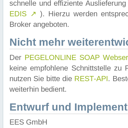
schnelle und effiziente Auslieferun
EDIS
↗
). Hierzu werden entspr
Broker angeboten.
Nicht mehr weiterentwi
Der
PEGELONLINE SOAP Webser
keine empfohlene Schnittstelle z
nutzen Sie bitte die
REST-API
. Bes
weiterhin bedient.
Entwurf und Implement
EES GmbH