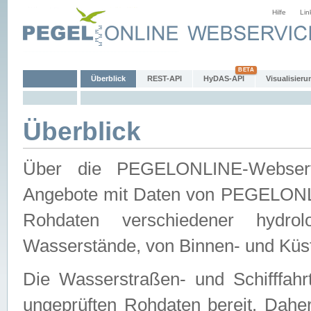
Hilfe
Lin
Überblick
REST-API
HyDAS-API
Visualisieru
Überblick
Über die PEGELONLINE-Webservic
Angebote mit Daten von PEGELONLI
Rohdaten verschiedener hydro
Wasserstände, von Binnen- und Küs
Die Wasserstraßen- und Schifffahr
ungeprüften Rohdaten bereit. Daher