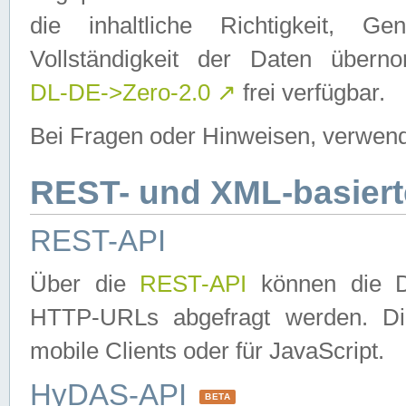
die inhaltliche Richtigkeit, Gen
Vollständigkeit der Daten über
DL-DE->Zero-2.0
↗
frei verfügbar.
Bei Fragen oder Hinweisen, verwend
REST- und XML-basiert
REST-API
Über die
REST-API
können die Da
HTTP-URLs abgefragt werden. Dies
mobile Clients oder für JavaScript.
HyDAS-API
BETA