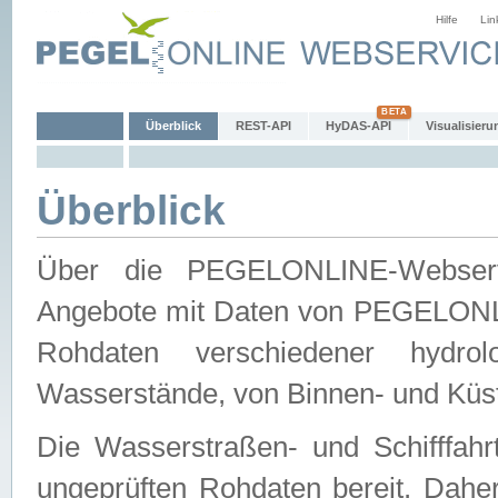
Hilfe
Lin
Überblick
REST-API
HyDAS-API
Visualisieru
Überblick
Über die PEGELONLINE-Webservic
Angebote mit Daten von PEGELONLI
Rohdaten verschiedener hydro
Wasserstände, von Binnen- und Küs
Die Wasserstraßen- und Schifffahr
ungeprüften Rohdaten bereit. Daher