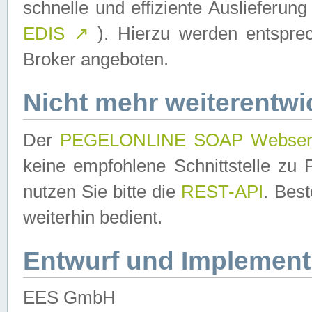
schnelle und effiziente Auslieferun
EDIS
↗
). Hierzu werden entspr
Broker angeboten.
Nicht mehr weiterentwi
Der
PEGELONLINE SOAP Webser
keine empfohlene Schnittstelle z
nutzen Sie bitte die
REST-API
. Bes
weiterhin bedient.
Entwurf und Implement
EES GmbH