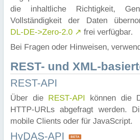
die inhaltliche Richtigkeit, Gen
Vollständigkeit der Daten über
DL-DE->Zero-2.0
↗
frei verfügbar.
Bei Fragen oder Hinweisen, verwend
REST- und XML-basiert
REST-API
Über die
REST-API
können die Da
HTTP-URLs abgefragt werden. Dies
mobile Clients oder für JavaScript.
HyDAS-API
BETA