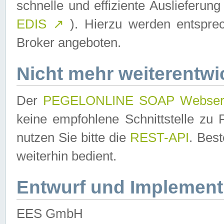
schnelle und effiziente Auslieferun
EDIS
↗
). Hierzu werden entspr
Broker angeboten.
Nicht mehr weiterentwi
Der
PEGELONLINE SOAP Webser
keine empfohlene Schnittstelle z
nutzen Sie bitte die
REST-API
. Bes
weiterhin bedient.
Entwurf und Implement
EES GmbH