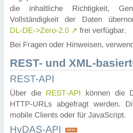
die inhaltliche Richtigkeit, Gen
Vollständigkeit der Daten über
DL-DE->Zero-2.0
↗
frei verfügbar.
Bei Fragen oder Hinweisen, verwend
REST- und XML-basiert
REST-API
Über die
REST-API
können die Da
HTTP-URLs abgefragt werden. Dies
mobile Clients oder für JavaScript.
HyDAS-API
BETA