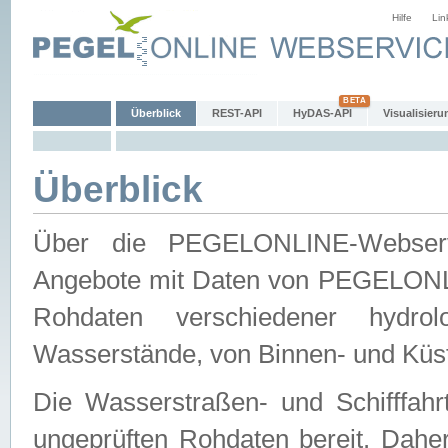
Hilfe
Lin
Überblick
REST-API
HyDAS-API
Visualisieru
Überblick
Über die PEGELONLINE-Webservic
Angebote mit Daten von PEGELONLI
Rohdaten verschiedener hydro
Wasserstände, von Binnen- und Küs
Die Wasserstraßen- und Schifffahr
ungeprüften Rohdaten bereit. Daher