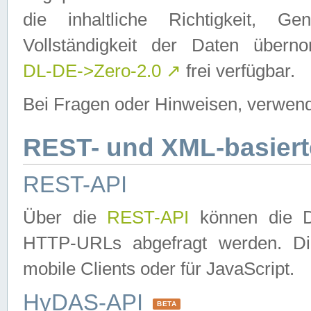
die inhaltliche Richtigkeit, Gen
Vollständigkeit der Daten über
DL-DE->Zero-2.0
↗
frei verfügbar.
Bei Fragen oder Hinweisen, verwend
REST- und XML-basiert
REST-API
Über die
REST-API
können die Da
HTTP-URLs abgefragt werden. Dies
mobile Clients oder für JavaScript.
HyDAS-API
BETA