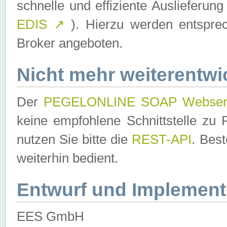
schnelle und effiziente Auslieferun
EDIS
↗
). Hierzu werden entspr
Broker angeboten.
Nicht mehr weiterentwi
Der
PEGELONLINE SOAP Webser
keine empfohlene Schnittstelle z
nutzen Sie bitte die
REST-API
. Bes
weiterhin bedient.
Entwurf und Implement
EES GmbH