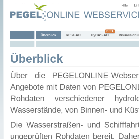
Hilfe
Lin
Überblick
REST-API
HyDAS-API
Visualisieru
Überblick
Über die PEGELONLINE-Webservic
Angebote mit Daten von PEGELONLI
Rohdaten verschiedener hydro
Wasserstände, von Binnen- und Küs
Die Wasserstraßen- und Schifffahr
ungeprüften Rohdaten bereit. Daher