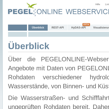
Hilfe
Lin
Überblick
REST-API
HyDAS-API
Visualisieru
Überblick
Über die PEGELONLINE-Webservic
Angebote mit Daten von PEGELONLI
Rohdaten verschiedener hydro
Wasserstände, von Binnen- und Küs
Die Wasserstraßen- und Schifffahr
ungeprüften Rohdaten bereit. Daher