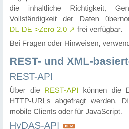
die inhaltliche Richtigkeit, Gen
Vollständigkeit der Daten über
DL-DE->Zero-2.0
↗
frei verfügbar.
Bei Fragen oder Hinweisen, verwend
REST- und XML-basiert
REST-API
Über die
REST-API
können die Da
HTTP-URLs abgefragt werden. Dies
mobile Clients oder für JavaScript.
HyDAS-API
BETA