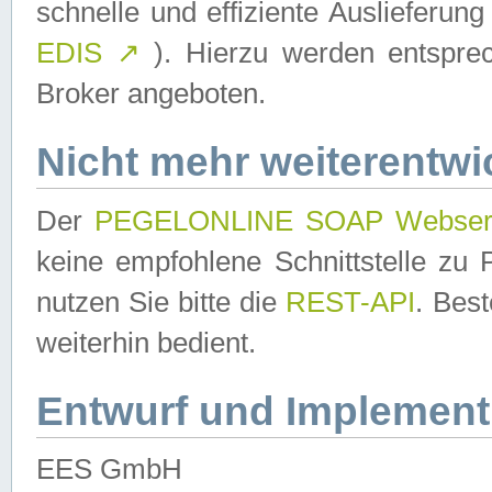
schnelle und effiziente Auslieferun
EDIS
↗
). Hierzu werden entspr
Broker angeboten.
Nicht mehr weiterentwi
Der
PEGELONLINE SOAP Webser
keine empfohlene Schnittstelle z
nutzen Sie bitte die
REST-API
. Bes
weiterhin bedient.
Entwurf und Implement
EES GmbH