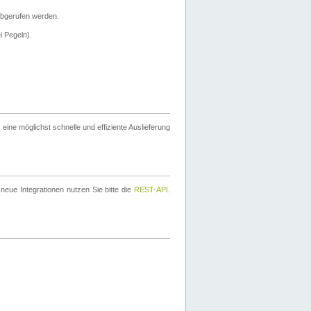
bgerufen werden.
i Pegeln).
ine möglichst schnelle und effiziente Auslieferung
eue Integrationen nutzen Sie bitte die
REST-API
.