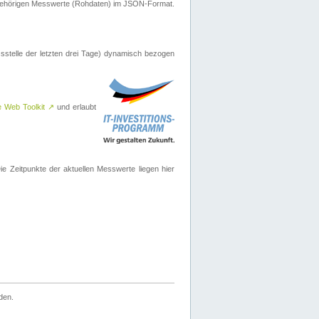
ugehörigen Messwerte (Rohdaten) im JSON-Format.
sstelle der letzten drei Tage) dynamisch bezogen
e Web Toolkit
↗
und erlaubt
 Zeitpunkte der aktuellen Messwerte liegen hier
den.