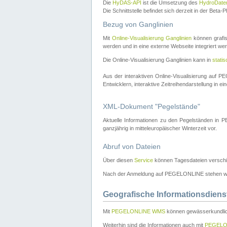
Die
HyDAS-API
ist die Umsetzung des
HydroDate
Die Schnittstelle befindet sich derzeit in der Bet
Bezug von Ganglinien
Mit
Online-Visualisierung Ganglinien
können grafis
werden und in eine externe Webseite integriert wer
Die Online-Visualisierung Ganglinien kann in
stati
Aus der interaktiven Online-Visualisierung auf
Entwicklern, interaktive Zeitreihendarstellung in 
XML-Dokument "Pegelstände"
Aktuelle Informationen zu den Pegelständen i
ganzjährig in mitteleuropäischer Winterzeit vor.
Abruf von Dateien
Über diesen
Service
können Tagesdateien verschi
Nach der Anmeldung auf PEGELONLINE stehen wei
Geografische Informationsdiens
Mit
PEGELONLINE WMS
können gewässerkundlic
Weiterhin sind die Informationen auch mit
PEGELO