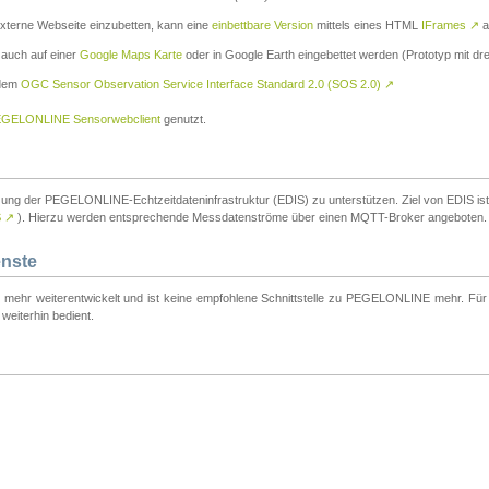
externe Webseite einzubetten, kann eine
einbettbare Version
mittels eines HTML
IFrames
↗
a
 auch auf einer
Google Maps Karte
oder in Google Earth eingebettet werden (Prototyp mit dre
 dem
OGC Sensor Observation Service Interface Standard 2.0 (SOS 2.0)
↗
GELONLINE Sensorwebclient
genutzt.
tzung der PEGELONLINE-Echtzeitdateninfrastruktur (EDIS) zu unterstützen. Ziel von EDIS ist e
S
↗
). Hierzu werden entsprechende Messdatenströme über einen MQTT-Broker angeboten.
enste
t mehr weiterentwickelt und ist keine empfohlene Schnittstelle zu PEGELONLINE mehr. Für n
weiterhin bedient.