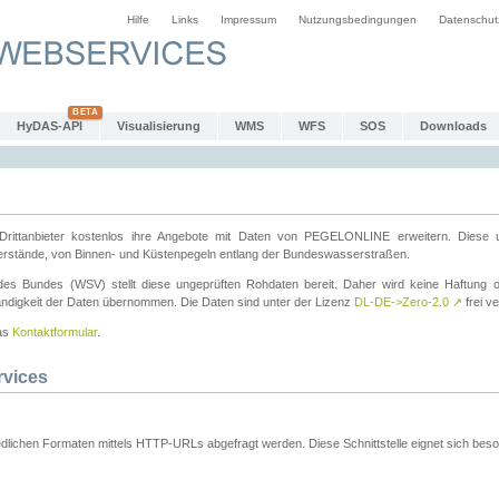
Hilfe
Links
Impressum
Nutzungsbedingungen
Datenschut
HyDAS-API
Visualisierung
WMS
WFS
SOS
Downloads
ttanbieter kostenlos ihre Angebote mit Daten von PEGELONLINE erweitern. Diese u
erstände, von Binnen- und Küstenpegeln entlang der Bundeswasserstraßen.
es Bundes (WSV) stellt diese ungeprüften Rohdaten bereit. Daher wird keine Haftung oder
ständigkeit der Daten übernommen. Die Daten sind unter der Lizenz
DL-DE->Zero-2.0
↗
frei ve
das
Kontaktformular
.
rvices
dlichen Formaten mittels HTTP-URLs abgefragt werden. Diese Schnittstelle eignet sich besond