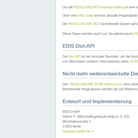
Um die
PEGELONLINE Kartendarstellung
in eine 
Über eine
KML-Datei
können aktuelle Pegelstände
Die
PEGELONLINE SOS
Schnittstelle basiert auf
Diese Daten werden auch zur Visualisierung im
PE
EDIS Dict-API
Die
Dict-API
ist ein zentraler Baustein, um die Nu
von Messdaten (weitere Informationen siehe:
EDI
Nicht mehr weiterentwickelte Di
Der
PEGELONLINE SOAP Webservice
wird nich
Bestehende Integrationen werden bis auf Weiteres 
Entwurf und Implementierung
EES GmbH
Sektor F, Wirtschaftsgebäude Aufg.re, 3. OG
Westhafenstraße 1
13353 Berlin
www.ees-gmbh.de
↗