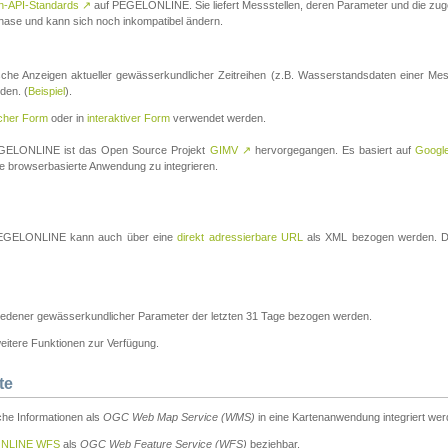
n-API-Standards
↗
auf PEGELONLINE. Sie liefert Messstellen, deren Parameter und die z
a-Phase und kann sich noch inkompatibel ändern.
che Anzeigen aktueller gewässerkundlicher Zeitreihen (z.B. Wasserstandsdaten einer Mes
den. (
Beispiel
).
scher Form
oder in
interaktiver Form
verwendet werden.
 PEGELONLINE ist das Open Source Projekt
GIMV
↗
hervorgegangen. Es basiert auf
Googl
eine browserbasierte Anwendung zu integrieren.
n PEGELONLINE kann auch über eine
direkt adressierbare URL
als XML bezogen werden. Die
edener gewässerkundlicher Parameter der letzten 31 Tage bezogen werden.
tere Funktionen zur Verfügung.
te
he Informationen als
OGC Web Map Service (WMS)
in eine Kartenanwendung integriert wer
NLINE WFS
als
OGC Web Feature Service (WFS)
beziehbar.