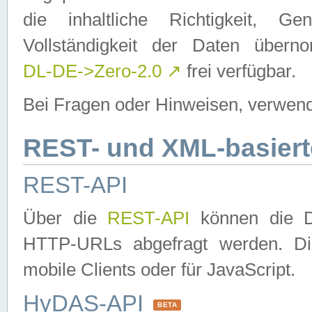
die inhaltliche Richtigkeit, Gen
Vollständigkeit der Daten über
DL-DE->Zero-2.0
↗
frei verfügbar.
Bei Fragen oder Hinweisen, verwend
REST- und XML-basiert
REST-API
Über die
REST-API
können die Da
HTTP-URLs abgefragt werden. Dies
mobile Clients oder für JavaScript.
HyDAS-API
BETA