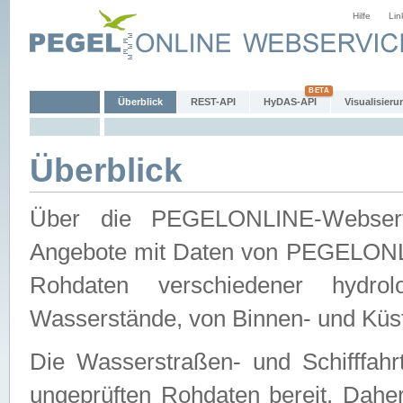
Hilfe
Lin
Überblick
REST-API
HyDAS-API
Visualisieru
Überblick
Über die PEGELONLINE-Webservic
Angebote mit Daten von PEGELONLI
Rohdaten verschiedener hydro
Wasserstände, von Binnen- und Küs
Die Wasserstraßen- und Schifffahr
ungeprüften Rohdaten bereit. Daher