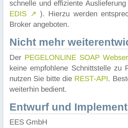
schnelle und effiziente Auslieferun
EDIS
↗
). Hierzu werden entspr
Broker angeboten.
Nicht mehr weiterentwi
Der
PEGELONLINE SOAP Webser
keine empfohlene Schnittstelle z
nutzen Sie bitte die
REST-API
. Bes
weiterhin bedient.
Entwurf und Implement
EES GmbH