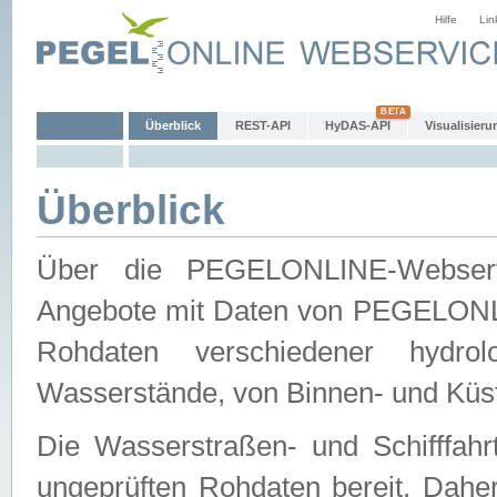
Hilfe
Lin
Überblick
REST-API
HyDAS-API
Visualisieru
Überblick
Über die PEGELONLINE-Webservic
Angebote mit Daten von PEGELONLI
Rohdaten verschiedener hydro
Wasserstände, von Binnen- und Küs
Die Wasserstraßen- und Schifffahr
ungeprüften Rohdaten bereit. Daher