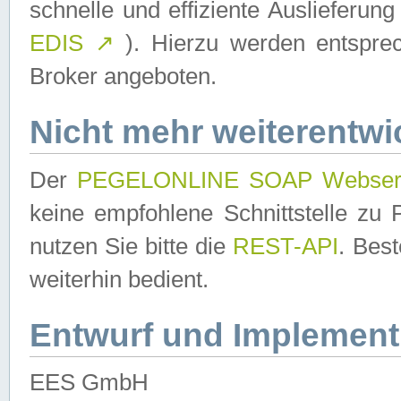
schnelle und effiziente Auslieferun
EDIS
↗
). Hierzu werden entspr
Broker angeboten.
Nicht mehr weiterentwi
Der
PEGELONLINE SOAP Webser
keine empfohlene Schnittstelle z
nutzen Sie bitte die
REST-API
. Bes
weiterhin bedient.
Entwurf und Implement
EES GmbH