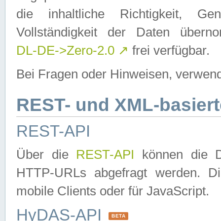
die inhaltliche Richtigkeit, Gen
Vollständigkeit der Daten über
DL-DE->Zero-2.0
↗
frei verfügbar.
Bei Fragen oder Hinweisen, verwend
REST- und XML-basiert
REST-API
Über die
REST-API
können die Da
HTTP-URLs abgefragt werden. Dies
mobile Clients oder für JavaScript.
HyDAS-API
BETA