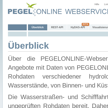
Hilfe
Lin
Überblick
REST-API
HyDAS-API
Visualisieru
Überblick
Über die PEGELONLINE-Webservic
Angebote mit Daten von PEGELONLI
Rohdaten verschiedener hydro
Wasserstände, von Binnen- und Küs
Die Wasserstraßen- und Schifffahr
ungeprüften Rohdaten bereit. Daher