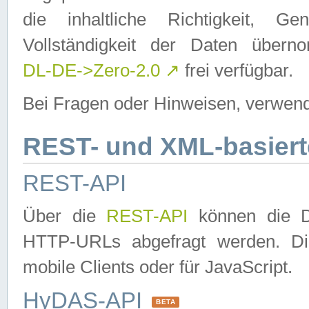
die inhaltliche Richtigkeit, Gen
Vollständigkeit der Daten über
DL-DE->Zero-2.0
↗
frei verfügbar.
Bei Fragen oder Hinweisen, verwend
REST- und XML-basiert
REST-API
Über die
REST-API
können die Da
HTTP-URLs abgefragt werden. Dies
mobile Clients oder für JavaScript.
HyDAS-API
BETA