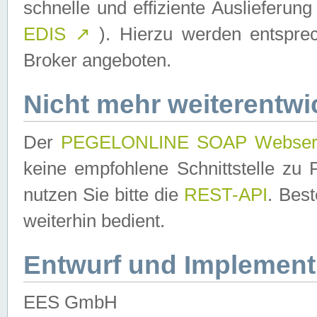
schnelle und effiziente Auslieferun
EDIS
↗
). Hierzu werden entspr
Broker angeboten.
Nicht mehr weiterentwi
Der
PEGELONLINE SOAP Webser
keine empfohlene Schnittstelle z
nutzen Sie bitte die
REST-API
. Bes
weiterhin bedient.
Entwurf und Implement
EES GmbH