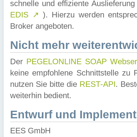
schnelle und effiziente Auslieferun
EDIS
↗
). Hierzu werden entspr
Broker angeboten.
Nicht mehr weiterentwi
Der
PEGELONLINE SOAP Webser
keine empfohlene Schnittstelle z
nutzen Sie bitte die
REST-API
. Bes
weiterhin bedient.
Entwurf und Implement
EES GmbH