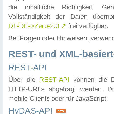
die inhaltliche Richtigkeit, Gen
Vollständigkeit der Daten über
DL-DE->Zero-2.0
↗
frei verfügbar.
Bei Fragen oder Hinweisen, verwend
REST- und XML-basiert
REST-API
Über die
REST-API
können die Da
HTTP-URLs abgefragt werden. Dies
mobile Clients oder für JavaScript.
HyDAS-API
BETA