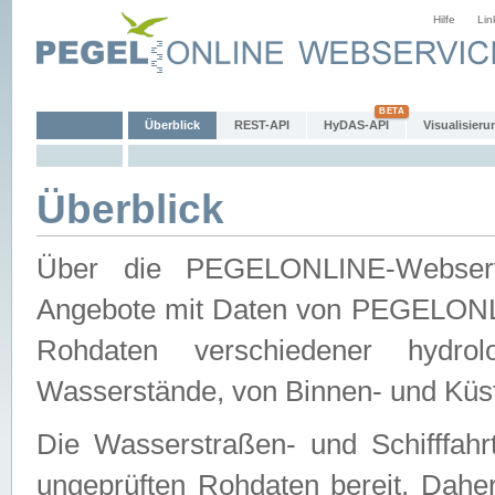
Hilfe
Lin
Überblick
REST-API
HyDAS-API
Visualisieru
Überblick
Über die PEGELONLINE-Webservic
Angebote mit Daten von PEGELONLI
Rohdaten verschiedener hydro
Wasserstände, von Binnen- und Küs
Die Wasserstraßen- und Schifffahr
ungeprüften Rohdaten bereit. Daher