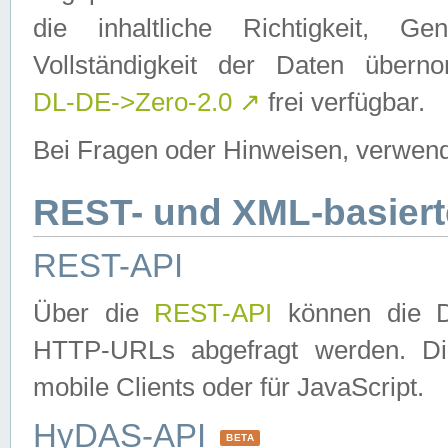
die inhaltliche Richtigkeit, Gen
Vollständigkeit der Daten über
DL-DE->Zero-2.0
↗
frei verfügbar.
Bei Fragen oder Hinweisen, verwend
REST- und XML-basiert
REST-API
Über die
REST-API
können die Da
HTTP-URLs abgefragt werden. Dies
mobile Clients oder für JavaScript.
HyDAS-API
BETA