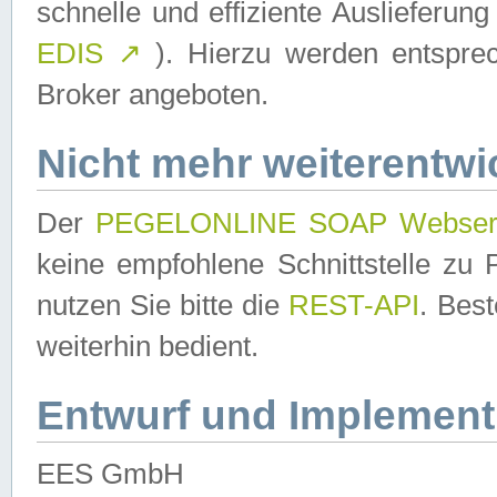
schnelle und effiziente Auslieferun
EDIS
↗
). Hierzu werden entspr
Broker angeboten.
Nicht mehr weiterentwi
Der
PEGELONLINE SOAP Webser
keine empfohlene Schnittstelle z
nutzen Sie bitte die
REST-API
. Bes
weiterhin bedient.
Entwurf und Implement
EES GmbH