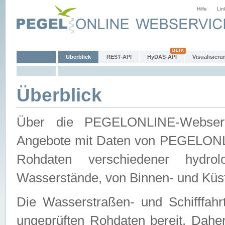
Hilfe
Lin
Überblick
REST-API
HyDAS-API
Visualisieru
Überblick
Über die PEGELONLINE-Webservic
Angebote mit Daten von PEGELONLI
Rohdaten verschiedener hydro
Wasserstände, von Binnen- und Küs
Die Wasserstraßen- und Schifffahr
ungeprüften Rohdaten bereit. Daher