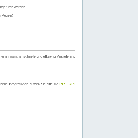
bgerufen werden.
i Pegeln).
ine möglichst schnelle und effiziente Auslieferung
eue Integrationen nutzen Sie bitte die
REST-API
.