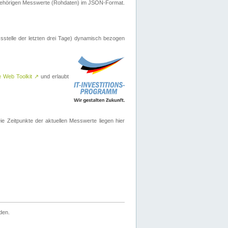
ugehörigen Messwerte (Rohdaten) im JSON-Format.
sstelle der letzten drei Tage) dynamisch bezogen
e Web Toolkit
↗
und erlaubt
 Zeitpunkte der aktuellen Messwerte liegen hier
den.