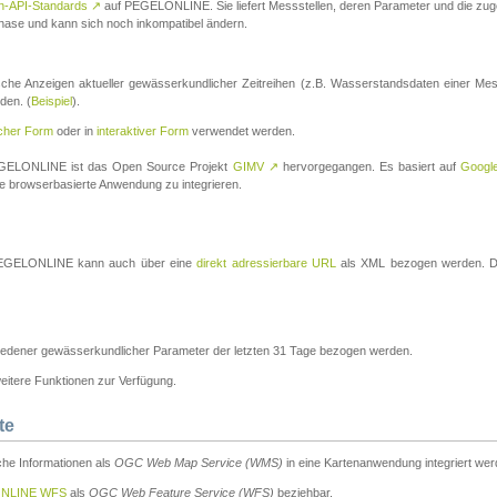
n-API-Standards
↗
auf PEGELONLINE. Sie liefert Messstellen, deren Parameter und die z
a-Phase und kann sich noch inkompatibel ändern.
che Anzeigen aktueller gewässerkundlicher Zeitreihen (z.B. Wasserstandsdaten einer Mes
den. (
Beispiel
).
scher Form
oder in
interaktiver Form
verwendet werden.
 PEGELONLINE ist das Open Source Projekt
GIMV
↗
hervorgegangen. Es basiert auf
Googl
eine browserbasierte Anwendung zu integrieren.
n PEGELONLINE kann auch über eine
direkt adressierbare URL
als XML bezogen werden. Die
edener gewässerkundlicher Parameter der letzten 31 Tage bezogen werden.
tere Funktionen zur Verfügung.
te
he Informationen als
OGC Web Map Service (WMS)
in eine Kartenanwendung integriert wer
NLINE WFS
als
OGC Web Feature Service (WFS)
beziehbar.