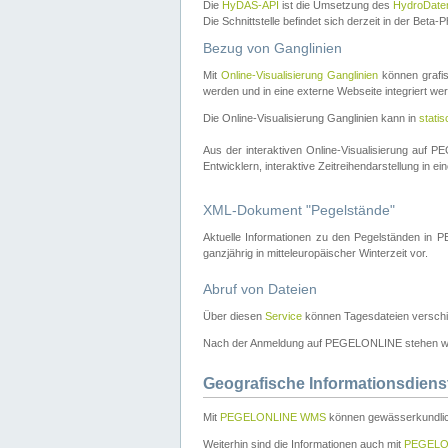
Die
HyDAS-API
ist die Umsetzung des
HydroDate
Die Schnittstelle befindet sich derzeit in der Bet
Bezug von Ganglinien
Mit
Online-Visualisierung Ganglinien
können grafis
werden und in eine externe Webseite integriert wer
Die Online-Visualisierung Ganglinien kann in
stati
Aus der interaktiven Online-Visualisierung auf
Entwicklern, interaktive Zeitreihendarstellung in 
XML-Dokument "Pegelstände"
Aktuelle Informationen zu den Pegelständen i
ganzjährig in mitteleuropäischer Winterzeit vor.
Abruf von Dateien
Über diesen
Service
können Tagesdateien verschi
Nach der Anmeldung auf PEGELONLINE stehen wei
Geografische Informationsdiens
Mit
PEGELONLINE WMS
können gewässerkundlic
Weiterhin sind die Informationen auch mit
PEGELO