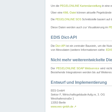
Um die
PEGELONLINE Kartendarstellung
in eine 
Über eine
KML-Datei
können aktuelle Pegelstände
Die
PEGELONLINE SOS
Schnittstelle basiert auf
Diese Daten werden auch zur Visualisierung im
PE
EDIS Dict-API
Die
Dict-API
ist ein zentraler Baustein, um die Nu
von Messdaten (weitere Informationen siehe:
EDI
Nicht mehr weiterentwickelte Di
Der
PEGELONLINE SOAP Webservice
wird nich
Bestehende Integrationen werden bis auf Weiteres 
Entwurf und Implementierung
EES GmbH
Sektor F, Wirtschaftsgebäude Aufg.re, 3. OG
Westhafenstraße 1
13353 Berlin
www.ees-gmbh.de
↗