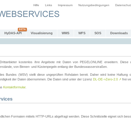
Hilfe
Links
Impressum
Nutzungsbedingungen
Datenschut
HyDAS-API
Visualisierung
WMS
WFS
SOS
Downloads
ttanbieter kostenlos ihre Angebote mit Daten von PEGELONLINE erweitern. Diese u
erstände, von Binnen- und Küstenpegeln entlang der Bundeswasserstraßen.
es Bundes (WSV) stellt diese ungeprüften Rohdaten bereit. Daher wird keine Haftung oder
ständigkeit der Daten übernommen. Die Daten sind unter der Lizenz
DL-DE->Zero-2.0
↗
frei ve
das
Kontaktformular
.
rvices
dlichen Formaten mittels HTTP-URLs abgefragt werden. Diese Schnittstelle eignet sich besond