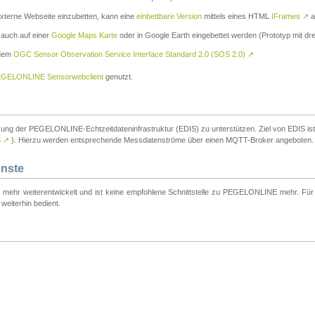
externe Webseite einzubetten, kann eine
einbettbare Version
mittels eines HTML
IFrames
↗
a
 auch auf einer
Google Maps Karte
oder in Google Earth eingebettet werden (Prototyp mit dre
 dem
OGC Sensor Observation Service Interface Standard 2.0 (SOS 2.0)
↗
GELONLINE Sensorwebclient
genutzt.
tzung der PEGELONLINE-Echtzeitdateninfrastruktur (EDIS) zu unterstützen. Ziel von EDIS ist e
S
↗
). Hierzu werden entsprechende Messdatenströme über einen MQTT-Broker angeboten.
enste
t mehr weiterentwickelt und ist keine empfohlene Schnittstelle zu PEGELONLINE mehr. Für n
weiterhin bedient.