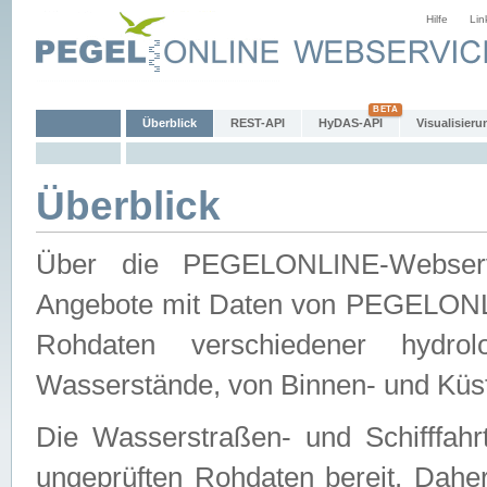
Hilfe
Lin
Überblick
REST-API
HyDAS-API
Visualisieru
Überblick
Über die PEGELONLINE-Webservic
Angebote mit Daten von PEGELONLI
Rohdaten verschiedener hydro
Wasserstände, von Binnen- und Küs
Die Wasserstraßen- und Schifffahr
ungeprüften Rohdaten bereit. Daher