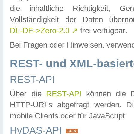
die inhaltliche Richtigkeit, Gen
Vollständigkeit der Daten über
DL-DE->Zero-2.0
↗
frei verfügbar.
Bei Fragen oder Hinweisen, verwend
REST- und XML-basiert
REST-API
Über die
REST-API
können die Da
HTTP-URLs abgefragt werden. Dies
mobile Clients oder für JavaScript.
HyDAS-API
BETA