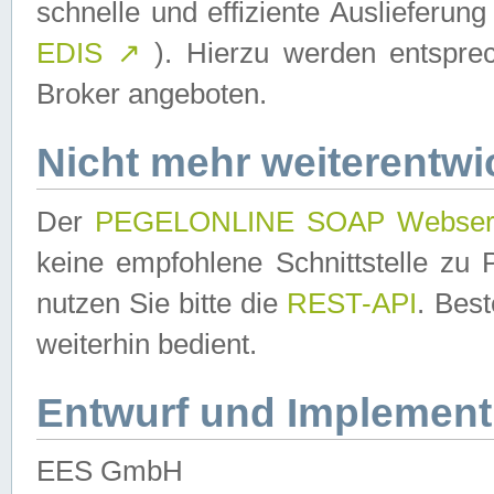
schnelle und effiziente Auslieferun
EDIS
↗
). Hierzu werden entspr
Broker angeboten.
Nicht mehr weiterentwi
Der
PEGELONLINE SOAP Webser
keine empfohlene Schnittstelle z
nutzen Sie bitte die
REST-API
. Bes
weiterhin bedient.
Entwurf und Implement
EES GmbH