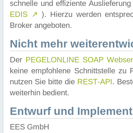
schnelle und effiziente Auslieferun
EDIS
↗
). Hierzu werden entspr
Broker angeboten.
Nicht mehr weiterentwi
Der
PEGELONLINE SOAP Webser
keine empfohlene Schnittstelle z
nutzen Sie bitte die
REST-API
. Bes
weiterhin bedient.
Entwurf und Implement
EES GmbH