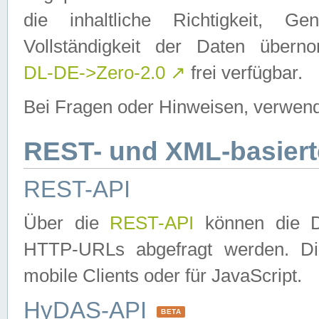
die inhaltliche Richtigkeit, Gen
Vollständigkeit der Daten über
DL-DE->Zero-2.0
↗
frei verfügbar.
Bei Fragen oder Hinweisen, verwend
REST- und XML-basiert
REST-API
Über die
REST-API
können die Da
HTTP-URLs abgefragt werden. Dies
mobile Clients oder für JavaScript.
HyDAS-API
BETA