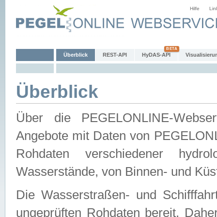
Hilfe
Lin
Überblick
REST-API
HyDAS-API
Visualisieru
Überblick
Über die PEGELONLINE-Webservic
Angebote mit Daten von PEGELONLI
Rohdaten verschiedener hydro
Wasserstände, von Binnen- und Küs
Die Wasserstraßen- und Schifffahr
ungeprüften Rohdaten bereit. Daher