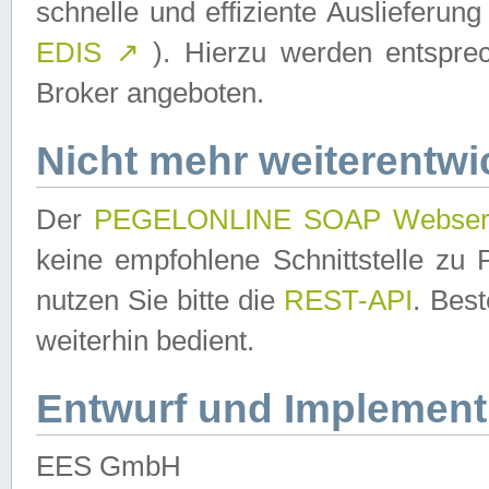
schnelle und effiziente Auslieferun
EDIS
↗
). Hierzu werden entspr
Broker angeboten.
Nicht mehr weiterentwi
Der
PEGELONLINE SOAP Webser
keine empfohlene Schnittstelle z
nutzen Sie bitte die
REST-API
. Bes
weiterhin bedient.
Entwurf und Implement
EES GmbH