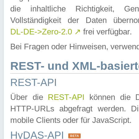
die inhaltliche Richtigkeit, Gen
Vollständigkeit der Daten über
DL-DE->Zero-2.0
↗
frei verfügbar.
Bei Fragen oder Hinweisen, verwend
REST- und XML-basiert
REST-API
Über die
REST-API
können die Da
HTTP-URLs abgefragt werden. Dies
mobile Clients oder für JavaScript.
HyDAS-API
BETA