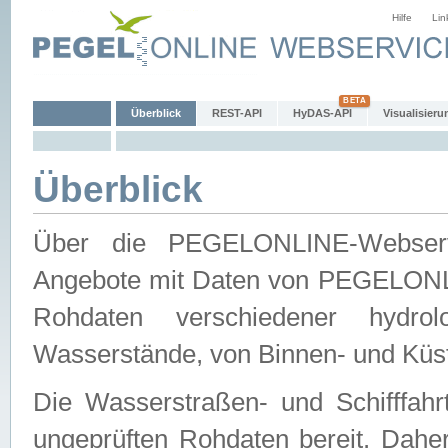
Hilfe
Lin
Überblick
REST-API
HyDAS-API
Visualisieru
Überblick
Über die PEGELONLINE-Webservic
Angebote mit Daten von PEGELONLI
Rohdaten verschiedener hydro
Wasserstände, von Binnen- und Küs
Die Wasserstraßen- und Schifffahr
ungeprüften Rohdaten bereit. Daher