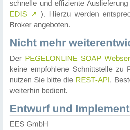
schnelle und effiziente Auslieferun
EDIS
↗
). Hierzu werden entspr
Broker angeboten.
Nicht mehr weiterentwi
Der
PEGELONLINE SOAP Webser
keine empfohlene Schnittstelle z
nutzen Sie bitte die
REST-API
. Bes
weiterhin bedient.
Entwurf und Implement
EES GmbH