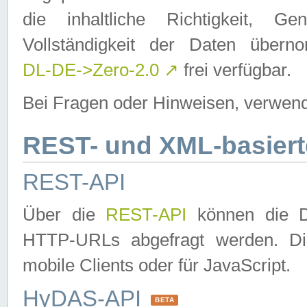
die inhaltliche Richtigkeit, Gen
Vollständigkeit der Daten über
DL-DE->Zero-2.0
↗
frei verfügbar.
Bei Fragen oder Hinweisen, verwend
REST- und XML-basiert
REST-API
Über die
REST-API
können die Da
HTTP-URLs abgefragt werden. Dies
mobile Clients oder für JavaScript.
HyDAS-API
BETA