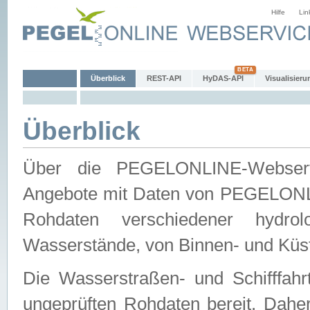
Hilfe
Lin
Überblick
REST-API
HyDAS-API
Visualisieru
Überblick
Über die PEGELONLINE-Webservic
Angebote mit Daten von PEGELONLI
Rohdaten verschiedener hydro
Wasserstände, von Binnen- und Küs
Die Wasserstraßen- und Schifffahr
ungeprüften Rohdaten bereit. Daher