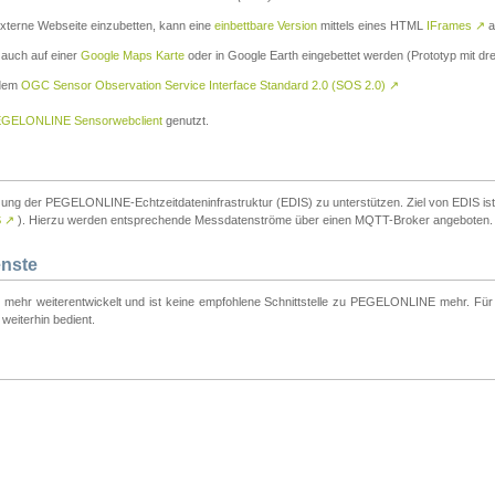
externe Webseite einzubetten, kann eine
einbettbare Version
mittels eines HTML
IFrames
↗
a
 auch auf einer
Google Maps Karte
oder in Google Earth eingebettet werden (Prototyp mit dre
 dem
OGC Sensor Observation Service Interface Standard 2.0 (SOS 2.0)
↗
GELONLINE Sensorwebclient
genutzt.
tzung der PEGELONLINE-Echtzeitdateninfrastruktur (EDIS) zu unterstützen. Ziel von EDIS ist e
S
↗
). Hierzu werden entsprechende Messdatenströme über einen MQTT-Broker angeboten.
enste
t mehr weiterentwickelt und ist keine empfohlene Schnittstelle zu PEGELONLINE mehr. Für n
weiterhin bedient.