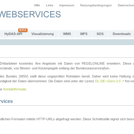
Hilfe
Links
Impressum
Nutzungsbedingungen
Datenschut
HyDAS-API
Visualisierung
WMS
WFS
SOS
Downloads
ttanbieter kostenlos ihre Angebote mit Daten von PEGELONLINE erweitern. Diese u
erstände, von Binnen- und Küstenpegeln entlang der Bundeswasserstraßen.
es Bundes (WSV) stellt diese ungeprüften Rohdaten bereit. Daher wird keine Haftung oder
ständigkeit der Daten übernommen. Die Daten sind unter der Lizenz
DL-DE->Zero-2.0
↗
frei ve
das
Kontaktformular
.
rvices
dlichen Formaten mittels HTTP-URLs abgefragt werden. Diese Schnittstelle eignet sich besond