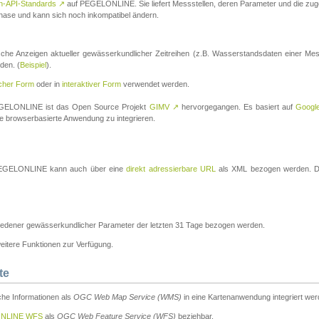
n-API-Standards
↗
auf PEGELONLINE. Sie liefert Messstellen, deren Parameter und die z
a-Phase und kann sich noch inkompatibel ändern.
che Anzeigen aktueller gewässerkundlicher Zeitreihen (z.B. Wasserstandsdaten einer Mes
den. (
Beispiel
).
scher Form
oder in
interaktiver Form
verwendet werden.
 PEGELONLINE ist das Open Source Projekt
GIMV
↗
hervorgegangen. Es basiert auf
Googl
eine browserbasierte Anwendung zu integrieren.
n PEGELONLINE kann auch über eine
direkt adressierbare URL
als XML bezogen werden. Die
edener gewässerkundlicher Parameter der letzten 31 Tage bezogen werden.
tere Funktionen zur Verfügung.
te
he Informationen als
OGC Web Map Service (WMS)
in eine Kartenanwendung integriert wer
NLINE WFS
als
OGC Web Feature Service (WFS)
beziehbar.