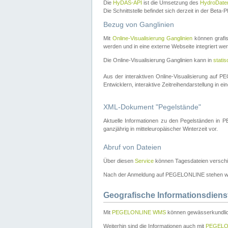
Die
HyDAS-API
ist die Umsetzung des
HydroDate
Die Schnittstelle befindet sich derzeit in der Bet
Bezug von Ganglinien
Mit
Online-Visualisierung Ganglinien
können grafis
werden und in eine externe Webseite integriert wer
Die Online-Visualisierung Ganglinien kann in
stati
Aus der interaktiven Online-Visualisierung auf
Entwicklern, interaktive Zeitreihendarstellung in 
XML-Dokument "Pegelstände"
Aktuelle Informationen zu den Pegelständen i
ganzjährig in mitteleuropäischer Winterzeit vor.
Abruf von Dateien
Über diesen
Service
können Tagesdateien verschi
Nach der Anmeldung auf PEGELONLINE stehen wei
Geografische Informationsdiens
Mit
PEGELONLINE WMS
können gewässerkundlic
Weiterhin sind die Informationen auch mit
PEGELO