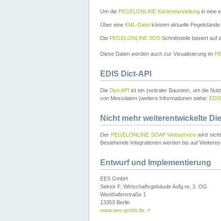
Um die
PEGELONLINE Kartendarstellung
in eine 
Über eine
KML-Datei
können aktuelle Pegelstände
Die
PEGELONLINE SOS
Schnittstelle basiert auf
Diese Daten werden auch zur Visualisierung im
PE
EDIS Dict-API
Die
Dict-API
ist ein zentraler Baustein, um die Nu
von Messdaten (weitere Informationen siehe:
EDI
Nicht mehr weiterentwickelte Di
Der
PEGELONLINE SOAP Webservice
wird nich
Bestehende Integrationen werden bis auf Weiteres 
Entwurf und Implementierung
EES GmbH
Sektor F, Wirtschaftsgebäude Aufg.re, 3. OG
Westhafenstraße 1
13353 Berlin
www.ees-gmbh.de
↗