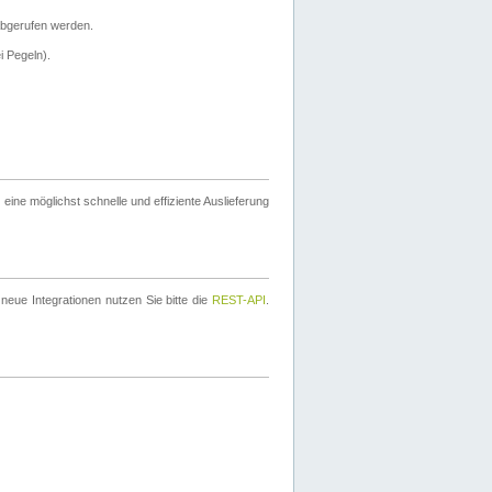
bgerufen werden.
i Pegeln).
ine möglichst schnelle und effiziente Auslieferung
eue Integrationen nutzen Sie bitte die
REST-API
.