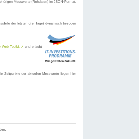
ugehörigen Messwerte (Rohdaten) im JSON-Format.
sstelle der letzten drei Tage) dynamisch bezogen
e Web Toolkit
↗
und erlaubt
 Zeitpunkte der aktuellen Messwerte liegen hier
den.