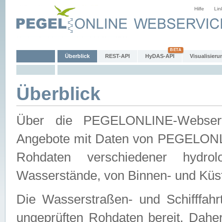
Hilfe
Lin
Überblick
REST-API
HyDAS-API
Visualisieru
Überblick
Über die PEGELONLINE-Webservic
Angebote mit Daten von PEGELONLI
Rohdaten verschiedener hydro
Wasserstände, von Binnen- und Küs
Die Wasserstraßen- und Schifffahr
ungeprüften Rohdaten bereit. Daher