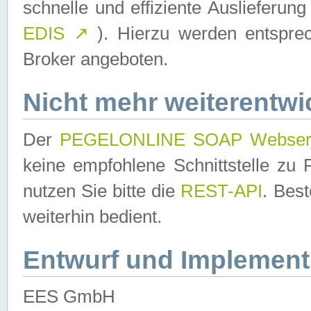
schnelle und effiziente Auslieferun
EDIS
↗
). Hierzu werden entspr
Broker angeboten.
Nicht mehr weiterentwi
Der
PEGELONLINE SOAP Webser
keine empfohlene Schnittstelle z
nutzen Sie bitte die
REST-API
. Bes
weiterhin bedient.
Entwurf und Implement
EES GmbH