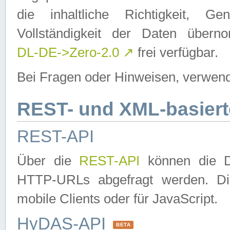
die inhaltliche Richtigkeit, Gen
Vollständigkeit der Daten über
DL-DE->Zero-2.0
↗
frei verfügbar.
Bei Fragen oder Hinweisen, verwend
REST- und XML-basiert
REST-API
Über die
REST-API
können die Da
HTTP-URLs abgefragt werden. Dies
mobile Clients oder für JavaScript.
HyDAS-API
BETA