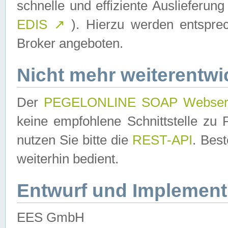
schnelle und effiziente Auslieferun
EDIS
↗
). Hierzu werden entspr
Broker angeboten.
Nicht mehr weiterentwi
Der
PEGELONLINE SOAP Webser
keine empfohlene Schnittstelle z
nutzen Sie bitte die
REST-API
. Bes
weiterhin bedient.
Entwurf und Implement
EES GmbH