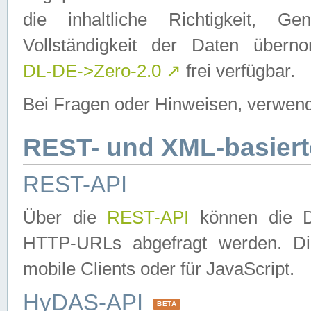
die inhaltliche Richtigkeit, Gen
Vollständigkeit der Daten über
DL-DE->Zero-2.0
↗
frei verfügbar.
Bei Fragen oder Hinweisen, verwend
REST- und XML-basiert
REST-API
Über die
REST-API
können die Da
HTTP-URLs abgefragt werden. Dies
mobile Clients oder für JavaScript.
HyDAS-API
BETA