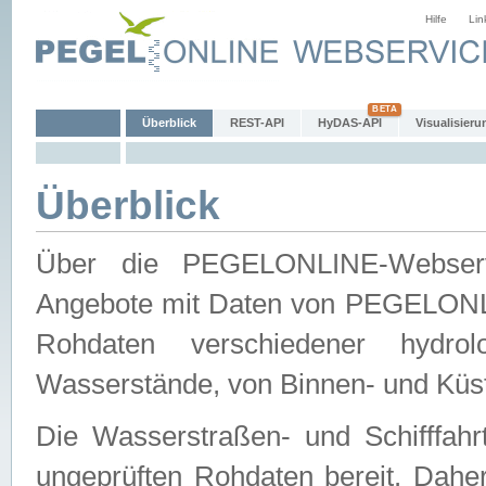
Hilfe
Lin
Überblick
REST-API
HyDAS-API
Visualisieru
Überblick
Über die PEGELONLINE-Webservic
Angebote mit Daten von PEGELONLI
Rohdaten verschiedener hydro
Wasserstände, von Binnen- und Küs
Die Wasserstraßen- und Schifffahr
ungeprüften Rohdaten bereit. Daher