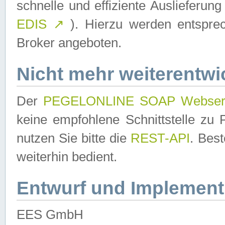
schnelle und effiziente Auslieferun
EDIS
↗
). Hierzu werden entspr
Broker angeboten.
Nicht mehr weiterentwi
Der
PEGELONLINE SOAP Webser
keine empfohlene Schnittstelle z
nutzen Sie bitte die
REST-API
. Bes
weiterhin bedient.
Entwurf und Implement
EES GmbH