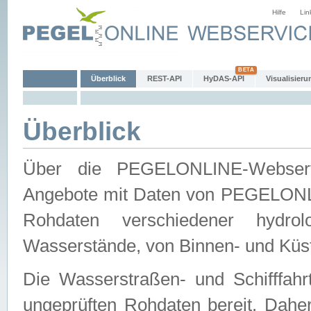
Hilfe
Lin
Überblick
REST-API
HyDAS-API
Visualisieru
Überblick
Über die PEGELONLINE-Webservic
Angebote mit Daten von PEGELONLI
Rohdaten verschiedener hydro
Wasserstände, von Binnen- und Küs
Die Wasserstraßen- und Schifffahr
ungeprüften Rohdaten bereit. Daher