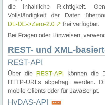
die inhaltliche Richtigkeit, Gen
Vollständigkeit der Daten über
DL-DE->Zero-2.0
↗
frei verfügbar.
Bei Fragen oder Hinweisen, verwend
REST- und XML-basiert
REST-API
Über die
REST-API
können die Da
HTTP-URLs abgefragt werden. Dies
mobile Clients oder für JavaScript.
HyDAS-API
BETA