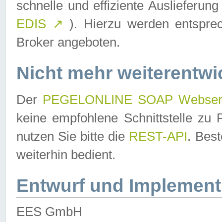
schnelle und effiziente Auslieferun
EDIS
↗
). Hierzu werden entspr
Broker angeboten.
Nicht mehr weiterentwi
Der
PEGELONLINE SOAP Webser
keine empfohlene Schnittstelle z
nutzen Sie bitte die
REST-API
. Bes
weiterhin bedient.
Entwurf und Implement
EES GmbH