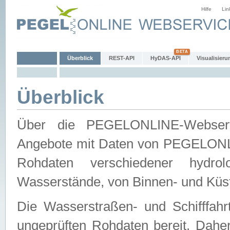
Hilfe
Lin
Überblick
REST-API
HyDAS-API
Visualisieru
Überblick
Über die PEGELONLINE-Webservic
Angebote mit Daten von PEGELONLI
Rohdaten verschiedener hydro
Wasserstände, von Binnen- und Küs
Die Wasserstraßen- und Schifffahr
ungeprüften Rohdaten bereit. Daher