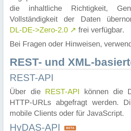
die inhaltliche Richtigkeit, Gen
Vollständigkeit der Daten über
DL-DE->Zero-2.0
↗
frei verfügbar.
Bei Fragen oder Hinweisen, verwend
REST- und XML-basiert
REST-API
Über die
REST-API
können die Da
HTTP-URLs abgefragt werden. Dies
mobile Clients oder für JavaScript.
HyDAS-API
BETA