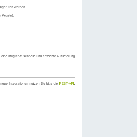
bgerufen werden.
i Pegeln).
ine möglichst schnelle und effiziente Auslieferung
eue Integrationen nutzen Sie bitte die
REST-API
.