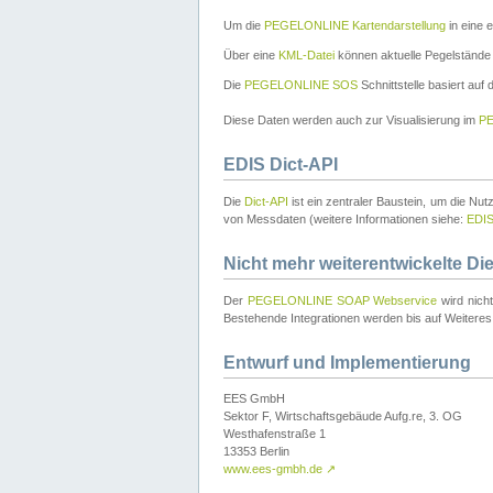
Um die
PEGELONLINE Kartendarstellung
in eine 
Über eine
KML-Datei
können aktuelle Pegelstände
Die
PEGELONLINE SOS
Schnittstelle basiert auf
Diese Daten werden auch zur Visualisierung im
PE
EDIS Dict-API
Die
Dict-API
ist ein zentraler Baustein, um die Nu
von Messdaten (weitere Informationen siehe:
EDI
Nicht mehr weiterentwickelte Di
Der
PEGELONLINE SOAP Webservice
wird nich
Bestehende Integrationen werden bis auf Weiteres 
Entwurf und Implementierung
EES GmbH
Sektor F, Wirtschaftsgebäude Aufg.re, 3. OG
Westhafenstraße 1
13353 Berlin
www.ees-gmbh.de
↗