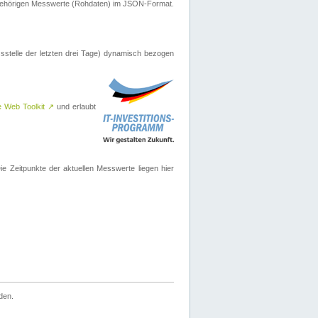
ugehörigen Messwerte (Rohdaten) im JSON-Format.
sstelle der letzten drei Tage) dynamisch bezogen
e Web Toolkit
↗
und erlaubt
 Zeitpunkte der aktuellen Messwerte liegen hier
den.