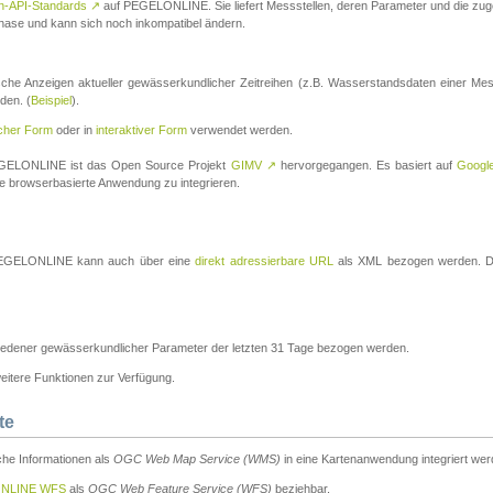
n-API-Standards
↗
auf PEGELONLINE. Sie liefert Messstellen, deren Parameter und die z
a-Phase und kann sich noch inkompatibel ändern.
che Anzeigen aktueller gewässerkundlicher Zeitreihen (z.B. Wasserstandsdaten einer Mes
den. (
Beispiel
).
scher Form
oder in
interaktiver Form
verwendet werden.
 PEGELONLINE ist das Open Source Projekt
GIMV
↗
hervorgegangen. Es basiert auf
Googl
eine browserbasierte Anwendung zu integrieren.
n PEGELONLINE kann auch über eine
direkt adressierbare URL
als XML bezogen werden. Die
edener gewässerkundlicher Parameter der letzten 31 Tage bezogen werden.
tere Funktionen zur Verfügung.
te
he Informationen als
OGC Web Map Service (WMS)
in eine Kartenanwendung integriert wer
NLINE WFS
als
OGC Web Feature Service (WFS)
beziehbar.