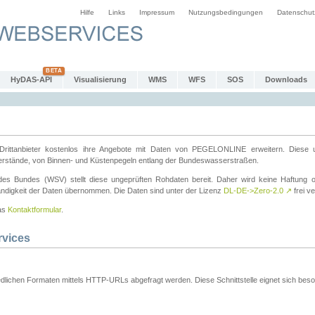
Hilfe
Links
Impressum
Nutzungsbedingungen
Datenschut
HyDAS-API
Visualisierung
WMS
WFS
SOS
Downloads
ttanbieter kostenlos ihre Angebote mit Daten von PEGELONLINE erweitern. Diese u
erstände, von Binnen- und Küstenpegeln entlang der Bundeswasserstraßen.
es Bundes (WSV) stellt diese ungeprüften Rohdaten bereit. Daher wird keine Haftung oder
ständigkeit der Daten übernommen. Die Daten sind unter der Lizenz
DL-DE->Zero-2.0
↗
frei ve
das
Kontaktformular
.
rvices
dlichen Formaten mittels HTTP-URLs abgefragt werden. Diese Schnittstelle eignet sich besond