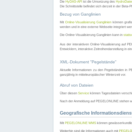
Die
HyDAS-API
ist die Umsetzung des
HydroDate
Die Schnittstelle befindet sich derzeit in der Bet
Bezug von Ganglinien
Mit
Online-Visualisierung Ganglinien
können grafis
werden und in eine externe Webseite integriert wer
Die Online-Visualisierung Ganglinien kann in
stati
Aus der interaktiven Online-Visualisierung auf
Entwicklern, interaktive Zeitreihendarstellung in 
XML-Dokument "Pegelstände"
Aktuelle Informationen zu den Pegelständen i
ganzjährig in mitteleuropäischer Winterzeit vor.
Abruf von Dateien
Über diesen
Service
können Tagesdateien verschi
Nach der Anmeldung auf PEGELONLINE stehen wei
Geografische Informationsdiens
Mit
PEGELONLINE WMS
können gewässerkundlic
Weiterhin sind die Informationen auch mit
PEGELO